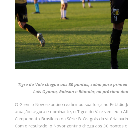
Tigre do Vale chegou aos 30 pontos, subiu para primeir
Luís Oyama, Robson e Rômulo; no próximo domi
O Grêmio Novorizontino reafirmou sua força no Estádio J
atuação segura e dominante, o Tigre do Vale venceu o Atl
Campeonato Brasileiro da Série B. Os gols da vitória au
Com o resultado, o Novorizontino chega aos 30 pontos e