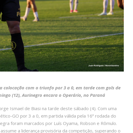
a colocação com o triunfo por 3 a 0, em tarde com gols de
ngo (12), Aurinegro encara o Operário, no Paraná
orge Ismael de Biasi na tarde deste sábado (4). Com uma
ético-GO por 3 a 0, em partida válida pela 16ª rodada do
rinegra foram marcados por Luís Oyama, Robson e Rômulo.
 assume a liderança provisória da competição, superando o