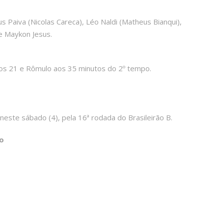
ius Paiva (Nicolas Careca), Léo Naldi (Matheus Bianqui),
) e Maykon Jesus.
os 21 e Rômulo aos 35 minutos do 2º tempo.
neste sábado (4), pela 16ª rodada do Brasileirão B.
o