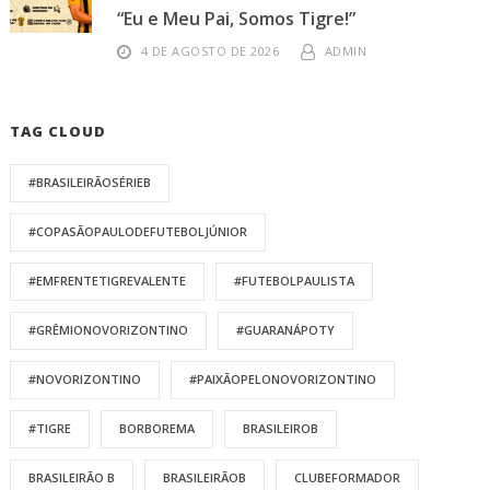
“Eu e Meu Pai, Somos Tigre!”
4 DE AGOSTO DE 2026
ADMIN
TAG CLOUD
#BRASILEIRÃOSÉRIEB
#COPASÃOPAULODEFUTEBOLJÚNIOR
#EMFRENTETIGREVALENTE
#FUTEBOLPAULISTA
#GRÊMIONOVORIZONTINO
#GUARANÁPOTY
#NOVORIZONTINO
#PAIXÃOPELONOVORIZONTINO
#TIGRE
BORBOREMA
BRASILEIROB
BRASILEIRÃO B
BRASILEIRÃOB
CLUBEFORMADOR