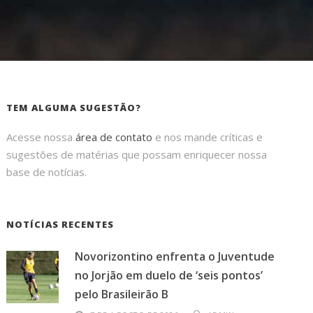
TEM ALGUMA SUGESTÃO?
Acesse nossa
área de contato
e nos mande críticas e
sugestões de matérias que possam enriquecer nossa
base de notícias.
NOTÍCIAS RECENTES
Novorizontino enfrenta o Juventude
no Jorjão em duelo de ‘seis pontos’
pelo Brasileirão B