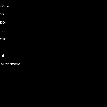
utura
co
bol
ela
cias
tato
 Autorizada