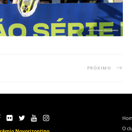
PRÓXIMO
Ho
O cl
rêmio Novorizontino