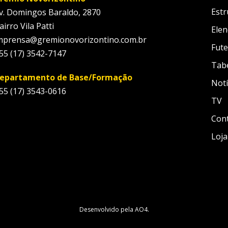
Estr
v. Domingos Baraldo, 2870
airro Vila Patti
Elen
mprensa@gremionovorizontino.com.br
Fute
55 (17) 3542-7147
Tab
epartamento de Base/Formação
Notí
55 (17) 3543-0616
TV
Con
Loja
Desenvolvido pela
AO4
.