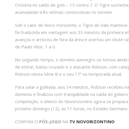
Criciúma no saldo de gols – 13 contra 7. O Tigre sustent
acumulando três vitórias consecutivas no torneio.
Sob o calor de Novo Horizonte, o Tigre do Vale manteve o
foi traduzida em vantagem aos 33 minutos da primeira e
avançou e arriscou de fora da área e acertou um chute ra
de Paulo Vitor, 1 a 0.
No segundo tempo, o domínio aurinegro se tornou ainda m
de entrar, bateu cruzado e o atacante Robson, com categor
Robson nesta Série B e o seu 17º na temporada atual.
Para selar a goleada, aos 34 minutos, Robson recebeu na 
dominou e finalizou com tranquilidade na saída do goleiro
competição, o elenco do Novorizontino agora se prepara 
próximo domingo (12), às 11 horas, no Estádio Germano
CONFIRA O
PÓS-JOGO
NA
TV NOVORIZONTINO