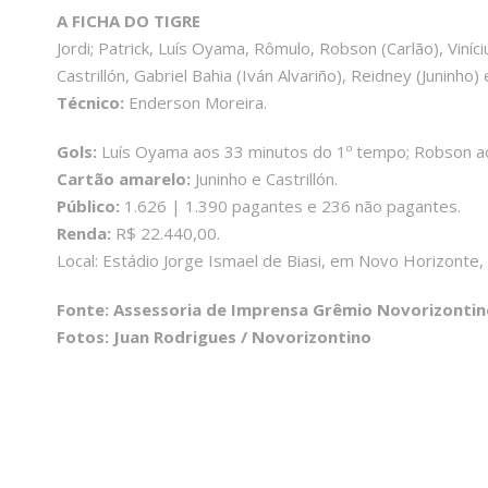
A FICHA DO TIGRE
Jordi; Patrick, Luís Oyama, Rômulo, Robson (Carlão), Viníc
Castrillón, Gabriel Bahia (Iván Alvariño), Reidney (Juninho
Técnico:
Enderson Moreira.
Gols:
Luís Oyama aos 33 minutos do 1º tempo; Robson a
Cartão amarelo:
Juninho e Castrillón.
Público:
1.626 | 1.390 pagantes e 236 não pagantes.
Renda:
R$ 22.440,00.
Local: Estádio Jorge Ismael de Biasi, em Novo Horizonte, 
Fonte: Assessoria de Imprensa Grêmio Novorizontin
Fotos: Juan Rodrigues / Novorizontino