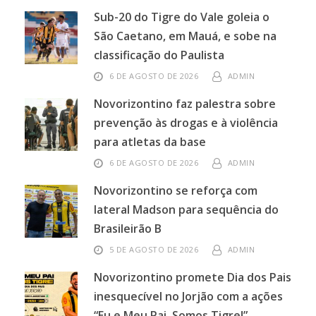
Sub-20 do Tigre do Vale goleia o
São Caetano, em Mauá, e sobe na
classificação do Paulista
6 DE AGOSTO DE 2026
ADMIN
Novorizontino faz palestra sobre
prevenção às drogas e à violência
para atletas da base
6 DE AGOSTO DE 2026
ADMIN
Novorizontino se reforça com
lateral Madson para sequência do
Brasileirão B
5 DE AGOSTO DE 2026
ADMIN
Novorizontino promete Dia dos Pais
inesquecível no Jorjão com a ações
“Eu e Meu Pai, Somos Tigre!”