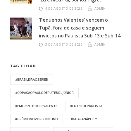
4 DE AGOSTO DE 2026
ADMIN
‘Pequenos Valentes’ vencem o
Tupã, fora de casa e seguem
invictos no Paulista Sub-13 e Sub-14
3 DE AGOSTO DE 2026
ADMIN
TAG CLOUD
#BRASILEIRÃOSÉRIEB
#COPASÃOPAULODEFUTEBOLJÚNIOR
#EMFRENTETIGREVALENTE
#FUTEBOLPAULISTA
#GRÊMIONOVORIZONTINO
#GUARANÁPOTY