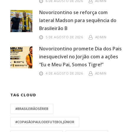
6 DE AGOSTO DE 2026
ADMIN
Novorizontino se reforça com
lateral Madson para sequência do
Brasileirão B
5 DE AGOSTO DE 2026
ADMIN
Novorizontino promete Dia dos Pais
inesquecível no Jorjão com a ações
“Eu e Meu Pai, Somos Tigre!”
4 DE AGOSTO DE 2026
ADMIN
TAG CLOUD
#BRASILEIRÃOSÉRIEB
#COPASÃOPAULODEFUTEBOLJÚNIOR