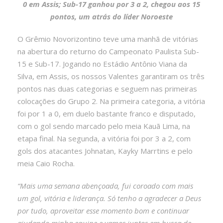
0 em Assis; Sub-17 ganhou por 3 a 2, chegou aos 15
pontos, um atrás do líder Noroeste
O Grêmio Novorizontino teve uma manhã de vitórias
na abertura do returno do Campeonato Paulista Sub-
15 e Sub-17. Jogando no Estádio Antônio Viana da
Silva, em Assis, os nossos Valentes garantiram os três
pontos nas duas categorias e seguem nas primeiras
colocações do Grupo 2. Na primeira categoria, a vitória
foi por 1 a 0, em duelo bastante franco e disputado,
com o gol sendo marcado pelo meia Kauã Lima, na
etapa final. Na segunda, a vitória foi por 3 a 2, com
gols dos atacantes Johnatan, Kayky Marrtins e pelo
meia Caio Rocha.
“Mais uma semana abençoada, fui coroado com mais
um gol, vitória e liderança. Só tenho a agradecer a Deus
por tudo, aproveitar esse momento bom e continuar
ajudando minha equipe e vamos juntos em busca de