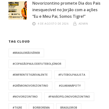
Novorizontino promete Dia dos Pais
inesquecível no Jorjão com a ações
“Eu e Meu Pai, Somos Tigre!”
4 DE AGOSTO DE 2026
ADMIN
TAG CLOUD
#BRASILEIRÃOSÉRIEB
#COPASÃOPAULODEFUTEBOLJÚNIOR
#EMFRENTETIGREVALENTE
#FUTEBOLPAULISTA
#GRÊMIONOVORIZONTINO
#GUARANÁPOTY
#NOVORIZONTINO
#PAIXÃOPELONOVORIZONTINO
#TIGRE
BORBOREMA
BRASILEIROB