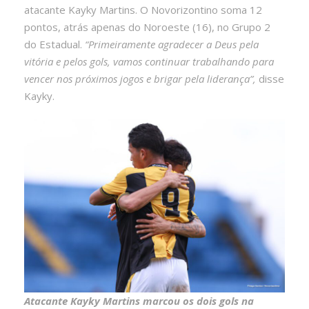
atacante Kayky Martins. O Novorizontino soma 12
pontos, atrás apenas do Noroeste (16), no Grupo 2
do Estadual.
“Primeiramente agradecer a Deus pela
vitória e pelos gols, vamos continuar trabalhando para
vencer nos próximos jogos e brigar pela liderança”,
disse
Kayky.
Atacante Kayky Martins marcou os dois gols na