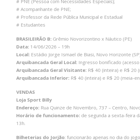
# PNE (Pessoa com Necessidades Especiais);
# Acompanhante de PNE;
# Professor da Rede Pública Municipal e Estadual
# Estudantes
BRASILEIRÃO B:
Grêmio Novorizontino x Náutico (PE)
Data:
14/06/2026 – 19h
Local:
Estádio Jorge Ismael de Biasi, Novo Horizonte (SP
Arquibancada Geral Local:
Ingresso bonificado (acesso
Arquibancada Geral Visitante:
R$ 40 (inteira) e R$ 20 
Arquibancada Inferior:
R$ 40 (inteira) e R$ 20 (meia-en
VENDAS
Loja Sport Billy
Endereço:
Rua Quinze de Novembro, 737 – Centro, Novo
Horário de funcionamento:
de segunda a sexta-feira d
13h.
Bilheterias do Jorjão
: funcionarão apenas no dia do jogo