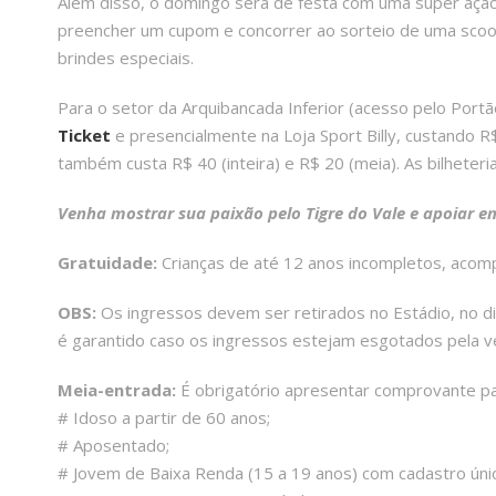
Além disso, o domingo será de festa com uma super ação
preencher um cupom e concorrer ao sorteio de uma scoote
brindes especiais.
Para o setor da Arquibancada Inferior (acesso pelo Port
Ticket
e presencialmente na Loja Sport Billy, custando R$
também custa R$ 40 (inteira) e R$ 20 (meia). As bilheter
Venha mostrar sua paixão pelo Tigre do Vale e apoiar em
Gratuidade:
Crianças de até 12 anos incompletos, acom
OBS:
Os ingressos devem ser retirados no Estádio, no di
é garantido caso os ingressos estejam esgotados pela v
Meia-entrada:
É obrigatório apresentar comprovante pa
# Idoso a partir de 60 anos;
# Aposentado;
# Jovem de Baixa Renda (15 a 19 anos) com cadastro úni