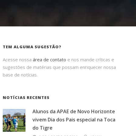
TEM ALGUMA SUGESTÃO?
Acesse nossa
área de contato
e nos mande críticas e
sugestões de matérias que possam enriquecer nossa
base de notícias.
NOTÍCIAS RECENTES
Alunos da APAE de Novo Horizonte
vivem Dia dos Pais especial na Toca
do Tigre