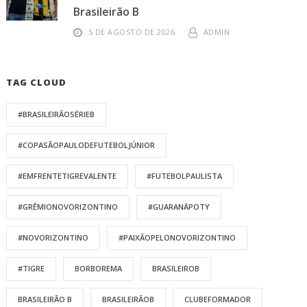
Brasileirão B
5 DE AGOSTO DE 2026
ADMIN
TAG CLOUD
#BRASILEIRÃOSÉRIEB
#COPASÃOPAULODEFUTEBOLJÚNIOR
#EMFRENTETIGREVALENTE
#FUTEBOLPAULISTA
#GRÊMIONOVORIZONTINO
#GUARANÁPOTY
#NOVORIZONTINO
#PAIXÃOPELONOVORIZONTINO
#TIGRE
BORBOREMA
BRASILEIROB
BRASILEIRÃO B
BRASILEIRÃOB
CLUBEFORMADOR