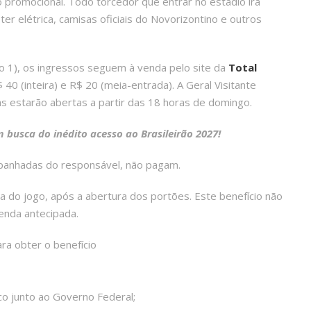
 promocional. Todo torcedor que entrar no estádio irá
r elétrica, camisas oficiais do Novorizontino e outros
ão 1), os ingressos seguem à venda pelo site da
Total
 40 (inteira) e R$ 20 (meia-entrada). A Geral Visitante
ias estarão abertas a partir das 18 horas de domingo.
 busca do inédito acesso ao Brasileirão 2027!
panhadas do responsável, não pagam.
a do jogo, após a abertura dos portões. Este benefício não
enda antecipada.
ra obter o benefício
co junto ao Governo Federal;