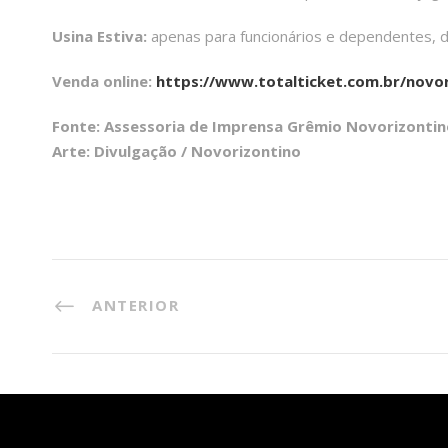
Usina Estiva:
apenas para funcionários e dependentes, d
Venda online:
https://www.totalticket.com.br/novo
Fonte: Assessoria de Imprensa Grêmio Novorizontin
Arte: Divulgação / Novorizontino
ANTERIOR