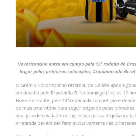
Novorizontino entra em campo pela 13ª rodada do Brasil
brigar pelas primeiras colocações; Arquibancada Geral 
O Grêmio Novorizontino retornou de Goiânia após a gole
um desafio pelo Brasileirão B. No domingo (14), às 19 ho
Novo Horizonte, pela 13ª rodada da competição e desde j
de mais uma vitória para seguir brigando pelas primeiras 
uma grande novidade: os ingressos para a Arquibancada G
A retirada deverá ser feita exclusivamente nas bilheterias