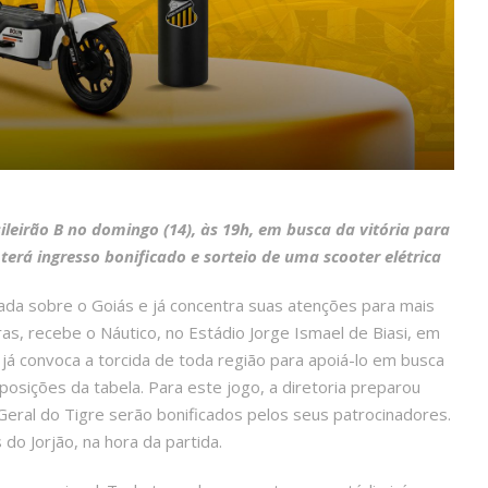
eirão B no domingo (14), às 19h, em busca da vitória para
terá ingresso bonificado e sorteio de uma scooter elétrica
ada sobre o Goiás e já concentra suas atenções para mais
ras, recebe o Náutico, no Estádio Jorge Ismael de Biasi, em
á convoca a torcida de toda região para apoiá-lo em busca
posições da tabela. Para este jogo, a diretoria preparou
eral do Tigre serão bonificados pelos seus patrocinadores.
 do Jorjão, na hora da partida.