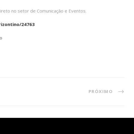
ireto no setor de Comunicação e Eventos.
rizontino/24763
o
PRÓXIMO