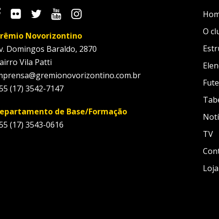
Ho
O cl
rêmio Novorizontino
Estr
v. Domingos Baraldo, 2870
airro Vila Patti
Elen
mprensa@gremionovorizontino.com.br
Fute
55 (17) 3542-7147
Tab
epartamento de Base/Formação
Notí
55 (17) 3543-0616
TV
Con
Loja