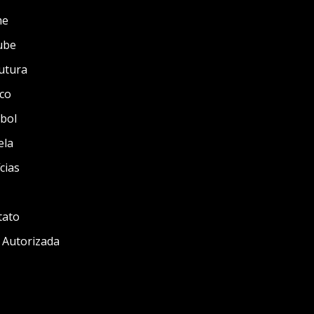
me
ube
utura
co
bol
ela
cias
tato
 Autorizada