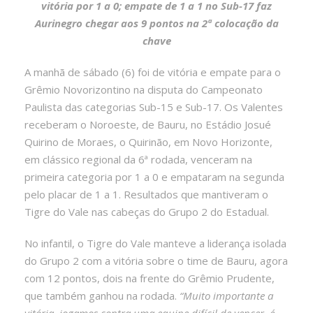
vitória por 1 a 0; empate de 1 a 1 no Sub-17 faz
Aurinegro chegar aos 9 pontos na 2ª colocação da
chave
A manhã de sábado (6) foi de vitória e empate para o
Grêmio Novorizontino na disputa do Campeonato
Paulista das categorias Sub-15 e Sub-17. Os Valentes
receberam o Noroeste, de Bauru, no Estádio Josué
Quirino de Moraes, o Quirinão, em Novo Horizonte,
em clássico regional da 6ª rodada, venceram na
primeira categoria por 1 a 0 e empataram na segunda
pelo placar de 1 a 1. Resultados que mantiveram o
Tigre do Vale nas cabeças do Grupo 2 do Estadual.
No infantil, o Tigre do Vale manteve a liderança isolada
do Grupo 2 com a vitória sobre o time de Bauru, agora
com 12 pontos, dois na frente do Grêmio Prudente,
que também ganhou na rodada.
“Muito importante a
vitória, jogamos contra uma equipe difícil de vencer, é