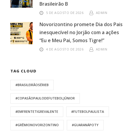
Brasileirão B
5 DE AGOSTO DE 2026
ADMIN
Novorizontino promete Dia dos Pais
inesquecível no Jorjão com a ações
“Eu e Meu Pai, Somos Tigre!”
4 DE AGOSTO DE 2026
ADMIN
TAG CLOUD
#BRASILEIRÃOSÉRIEB
#COPASÃOPAULODEFUTEBOLJÚNIOR
#EMFRENTETIGREVALENTE
#FUTEBOLPAULISTA
#GRÊMIONOVORIZONTINO
#GUARANÁPOTY