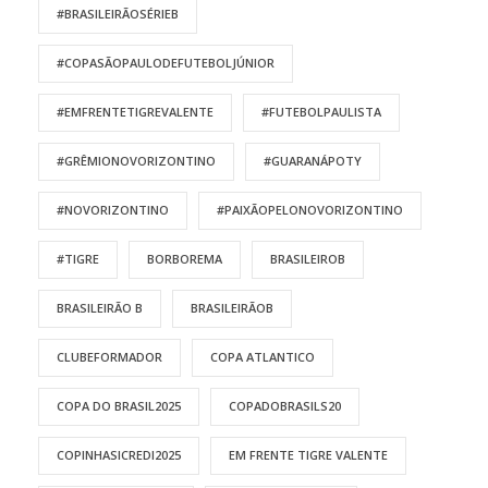
#BRASILEIRÃOSÉRIEB
#COPASÃOPAULODEFUTEBOLJÚNIOR
#EMFRENTETIGREVALENTE
#FUTEBOLPAULISTA
#GRÊMIONOVORIZONTINO
#GUARANÁPOTY
#NOVORIZONTINO
#PAIXÃOPELONOVORIZONTINO
#TIGRE
BORBOREMA
BRASILEIROB
BRASILEIRÃO B
BRASILEIRÃOB
CLUBEFORMADOR
COPA ATLANTICO
COPA DO BRASIL2025
COPADOBRASILS20
COPINHASICREDI2025
EM FRENTE TIGRE VALENTE