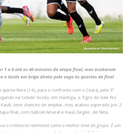
r 1 a 0 até os 40 minutos da etapa final, mas acabaram
be o Goiás em briga direta pela vaga às quartas de final
uinta-feira (14), para o confronto com o Ceará, pela 5ª
gando na Cidade Vozão, em Itaitinga, o Tigre do Vale fez
es Kauê, teve chances de ampliar, mas acabou superado por 2
pa final, com Gabriel Amaral e Kauã Ziegler, de falta.
 que o credencia realmente como o melhor time do grupo. É um