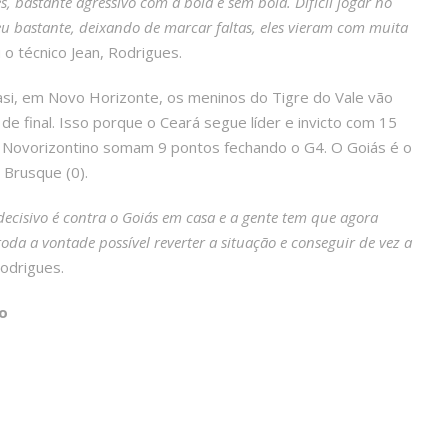
, bastante agressivo com a bola e sem bola. Difícil jogar no
 bastante, deixando de marcar faltas, eles vieram com muita
u o técnico Jean, Rodrigues.
iasi, em Novo Horizonte, os meninos do Tigre do Vale vão
de final. Isso porque o Ceará segue líder e invicto com 15
 Novorizontino somam 9 pontos fechando o G4. O Goiás é o
 Brusque (0).
ecisivo é contra o Goiás em casa e a gente tem que agora
toda a vontade possível reverter a situação e conseguir de vez a
Rodrigues.
o