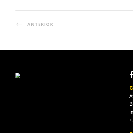
ANTERIOR
G
A
B
i
+