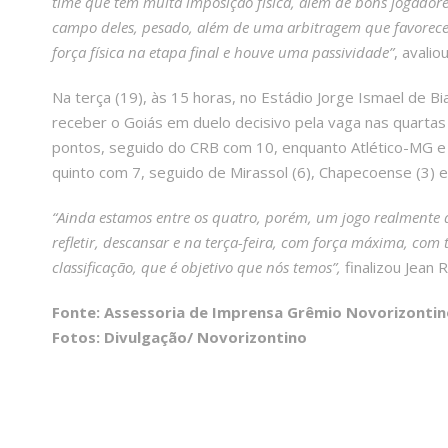
time que tem muita imposição física, além de bons jogadores
campo deles, pesado, além de uma arbitragem que favoreceu
força física na etapa final e houve uma passividade”
, avalio
Na terça (19), às 15 horas, no Estádio Jorge Ismael de B
receber o Goiás em duelo decisivo pela vaga nas quartas 
pontos, seguido do CRB com 10, enquanto Atlético-MG e
quinto com 7, seguido de Mirassol (6), Chapecoense (3) e
“Ainda estamos entre os quatro, porém, um jogo realmente d
refletir, descansar e na terça-feira, com força máxima, com 
classificação, que é objetivo que nós temos”,
finalizou Jean 
Fonte: Assessoria de Imprensa Grêmio Novorizontin
Fotos: Divulgação/ Novorizontino