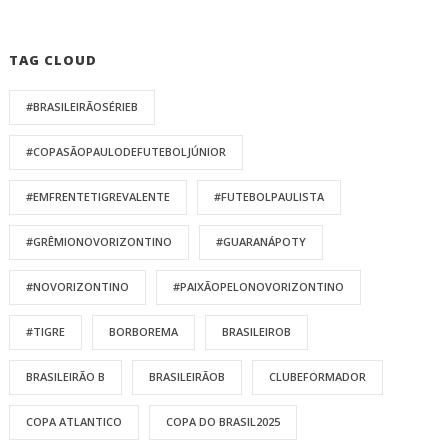
TAG CLOUD
#BRASILEIRÃOSÉRIEB
#COPASÃOPAULODEFUTEBOLJÚNIOR
#EMFRENTETIGREVALENTE
#FUTEBOLPAULISTA
#GRÊMIONOVORIZONTINO
#GUARANÁPOTY
#NOVORIZONTINO
#PAIXÃOPELONOVORIZONTINO
#TIGRE
BORBOREMA
BRASILEIROB
BRASILEIRÃO B
BRASILEIRÃOB
CLUBEFORMADOR
COPA ATLANTICO
COPA DO BRASIL2025