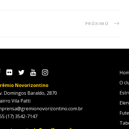
PRÓXIMO
Ho
O cl
rêmio Novorizontino
Estr
v. Domingos Baraldo, 2870
airro Vila Patti
Elen
mprensa@gremionovorizontino.com.br
Fute
55 (17) 3542-7147
Tab