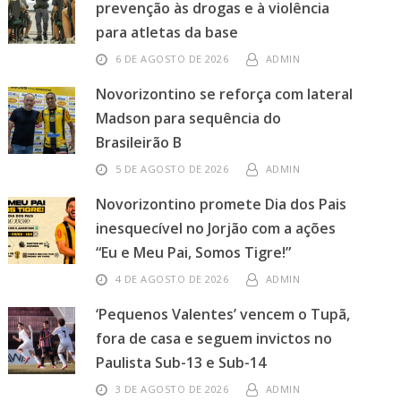
prevenção às drogas e à violência
para atletas da base
6 DE AGOSTO DE 2026
ADMIN
Novorizontino se reforça com lateral
Madson para sequência do
Brasileirão B
5 DE AGOSTO DE 2026
ADMIN
Novorizontino promete Dia dos Pais
inesquecível no Jorjão com a ações
“Eu e Meu Pai, Somos Tigre!”
4 DE AGOSTO DE 2026
ADMIN
‘Pequenos Valentes’ vencem o Tupã,
fora de casa e seguem invictos no
Paulista Sub-13 e Sub-14
3 DE AGOSTO DE 2026
ADMIN