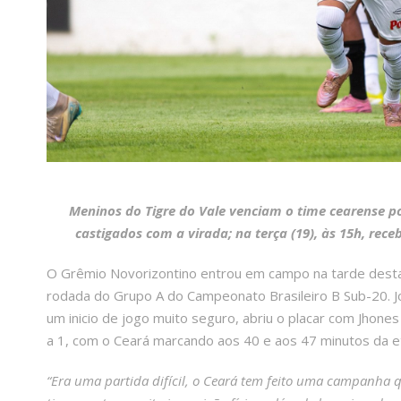
Meninos do Tigre do Vale venciam o time cearense po
castigados com a virada; na terça (19), às 15h, rece
O Grêmio Novorizontino entrou em campo na tarde desta q
rodada do Grupo A do Campeonato Brasileiro B Sub-20. Jo
um inicio de jogo muito seguro, abriu o placar com Jhon
a 1, com o Ceará marcando aos 40 e aos 47 minutos da eta
“Era uma partida difícil, o Ceará tem feito uma campanha