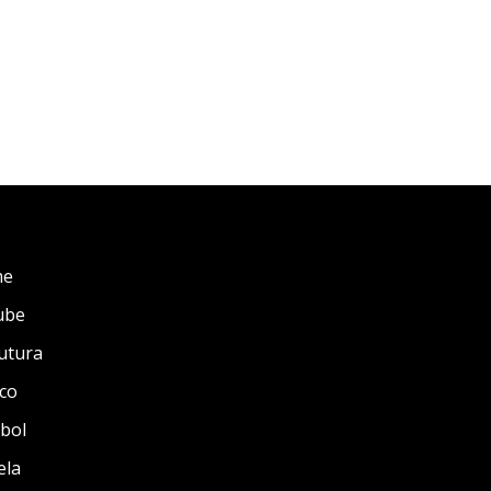
me
ube
utura
co
bol
ela