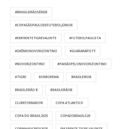
#BRASILEIRÃOSÉRIEB
#COPASÃOPAULODEFUTEBOLJÚNIOR
#EMFRENTETIGREVALENTE
#FUTEBOLPAULISTA
#GRÊMIONOVORIZONTINO
#GUARANÁPOTY
#NOVORIZONTINO
#PAIXÃOPELONOVORIZONTINO
#TIGRE
BORBOREMA
BRASILEIROB
BRASILEIRÃO B
BRASILEIRÃOB
CLUBEFORMADOR
COPA ATLANTICO
COPA DO BRASIL2025
COPADOBRASILS20
COPINHASICREDI2025
EM FRENTE TIGRE VALENTE