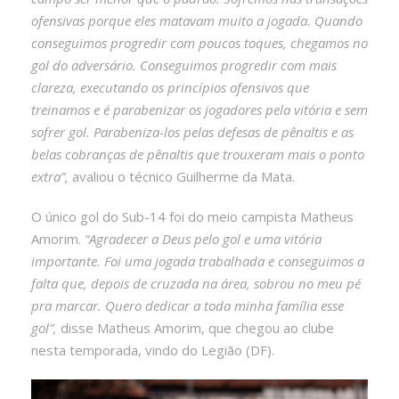
ofensivas porque eles matavam muito a jogada. Quando
conseguimos progredir com poucos toques, chegamos no
gol do adversário. Conseguimos progredir com mais
clareza, executando os princípios ofensivos que
treinamos e é parabenizar os jogadores pela vitória e sem
sofrer gol. Parabeniza-los pelas defesas de pênaltis e as
belas cobranças de pênaltis que trouxeram mais o ponto
extra”,
avaliou o técnico Guilherme da Mata.
O único gol do Sub-14 foi do meio campista Matheus
Amorim.
“Agradecer a Deus pelo gol e uma vitória
importante. Foi uma jogada trabalhada e conseguimos a
falta que, depois de cruzada na área, sobrou no meu pé
pra marcar. Quero dedicar a toda minha família esse
gol”,
disse Matheus Amorim, que chegou ao clube
nesta temporada, vindo do Legião (DF).