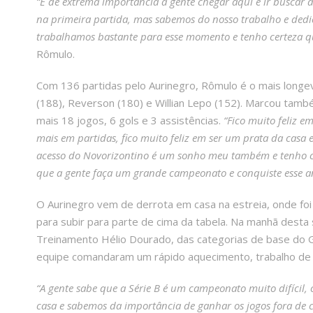
“É de extrema importância a gente chegar aqui e ir buscar a 
na primeira partida, mas sabemos do nosso trabalho e dedic
trabalhamos bastante para esse momento e tenho certeza q
Rômulo.
Com 136 partidas pelo Aurinegro, Rômulo é o mais longevo 
(188), Reverson (180) e Willian Lepo (152). Marcou tamb
mais 18 jogos, 6 gols e 3 assistências.
“Fico muito feliz 
mais em partidas, fico muito feliz em ser um prata da casa 
acesso do Novorizontino é um sonho meu também e tenho ce
que a gente faça um grande campeonato e conquiste esse a
O Aurinegro vem de derrota em casa na estreia, onde foi
para subir para parte de cima da tabela. Na manhã desta
Treinamento Hélio Dourado, das categorias de base do G
equipe comandaram um rápido aquecimento, trabalho de p
“A gente sabe que a Série B é um campeonato muito difícil
casa e sabemos da importância de ganhar os jogos fora de c