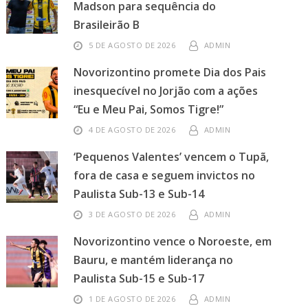
Madson para sequência do
Brasileirão B
5 DE AGOSTO DE 2026
ADMIN
Novorizontino promete Dia dos Pais
inesquecível no Jorjão com a ações
“Eu e Meu Pai, Somos Tigre!”
4 DE AGOSTO DE 2026
ADMIN
‘Pequenos Valentes’ vencem o Tupã,
fora de casa e seguem invictos no
Paulista Sub-13 e Sub-14
3 DE AGOSTO DE 2026
ADMIN
Novorizontino vence o Noroeste, em
Bauru, e mantém liderança no
Paulista Sub-15 e Sub-17
1 DE AGOSTO DE 2026
ADMIN