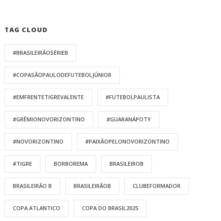
TAG CLOUD
#BRASILEIRÃOSÉRIEB
#COPASÃOPAULODEFUTEBOLJÚNIOR
#EMFRENTETIGREVALENTE
#FUTEBOLPAULISTA
#GRÊMIONOVORIZONTINO
#GUARANÁPOTY
#NOVORIZONTINO
#PAIXÃOPELONOVORIZONTINO
#TIGRE
BORBOREMA
BRASILEIROB
BRASILEIRÃO B
BRASILEIRÃOB
CLUBEFORMADOR
COPA ATLANTICO
COPA DO BRASIL2025