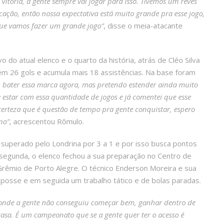
vitória, a gente sempre vai jogar para isso. Tivemos um revés
ação, então nossa expectativa está muito grande pra esse jogo,
ue vamos fazer um grande jogo”
, disse o meia-atacante
do atual elenco e o quarto da história, atrás de Cléo Silva
ém 26 gols e acumula mais 18 assistências. Na base foram
em bater essa marca agora, mas pretendo estender ainda muito
e estar com essa quantidade de jogos e já comentei que esse
rteza que é questão de tempo pra gente conquistar, espero
no”
, acrescentou Rômulo.
 superado pelo Londrina por 3 a 1 e por isso busca pontos
 segunda, o elenco fechou a sua preparação no Centro de
rêmio de Porto Alegre. O técnico Enderson Moreira e sua
osse e em seguida um trabalho tático e de bolas paradas.
, onde a gente não conseguiu começar bem, ganhar dentro de
asa. É um campeonato que se a gente quer ter o acesso é