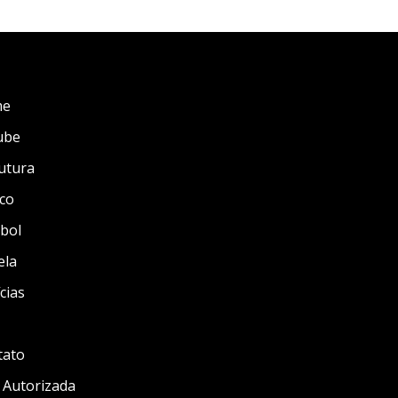
me
ube
utura
co
bol
ela
cias
tato
 Autorizada