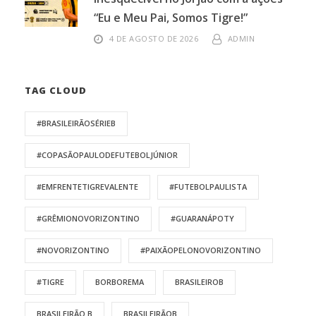
“Eu e Meu Pai, Somos Tigre!”
4 DE AGOSTO DE 2026
ADMIN
TAG CLOUD
#BRASILEIRÃOSÉRIEB
#COPASÃOPAULODEFUTEBOLJÚNIOR
#EMFRENTETIGREVALENTE
#FUTEBOLPAULISTA
#GRÊMIONOVORIZONTINO
#GUARANÁPOTY
#NOVORIZONTINO
#PAIXÃOPELONOVORIZONTINO
#TIGRE
BORBOREMA
BRASILEIROB
BRASILEIRÃO B
BRASILEIRÃOB