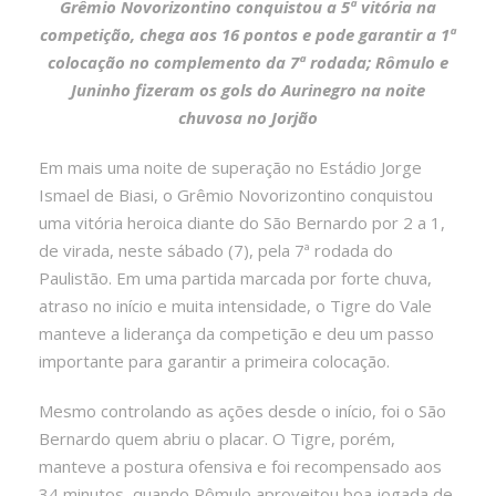
Grêmio Novorizontino conquistou a 5ª vitória na
competição, chega aos 16 pontos e pode garantir a 1ª
colocação no complemento da 7ª rodada; Rômulo e
Juninho fizeram os gols do Aurinegro na noite
chuvosa no Jorjão
Em mais uma noite de superação no Estádio Jorge
Ismael de Biasi, o Grêmio Novorizontino conquistou
uma vitória heroica diante do São Bernardo por 2 a 1,
de virada, neste sábado (7), pela 7ª rodada do
Paulistão. Em uma partida marcada por forte chuva,
atraso no início e muita intensidade, o Tigre do Vale
manteve a liderança da competição e deu um passo
importante para garantir a primeira colocação.
Mesmo controlando as ações desde o início, foi o São
Bernardo quem abriu o placar. O Tigre, porém,
manteve a postura ofensiva e foi recompensado aos
34 minutos, quando Rômulo aproveitou boa jogada de