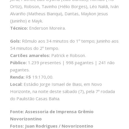
Ortiz), Robson, Tavinho (Hélio Borges), Léo Naldi, Iván
Alvariño (Matheus Bianqui), Dantas, Maykon Jesus
(Juninho) e Mayk.
Técnico:
Enderson Moreira.
Gols:
Rômulo aos 34 minutos do 1º tempo; Juninho aos
54 minutos do 2º tempo.
Cartões amarelos:
Patrick e Robson.
Público:
1.239 presentes | 998 pagantes | 241 não
pagantes.
Renda:
R$ 19.170,00.
Local:
Estádio Jorge Ismael de Biasi, em Novo
Horizonte, na noite deste sábado (7), pela 7ª rodada
do Paulistão Casas Bahia.
Fonte: Assessoria de Imprensa Grêmio
Novorizontino
Fotos: Juan Rodrigues / Novorizontino