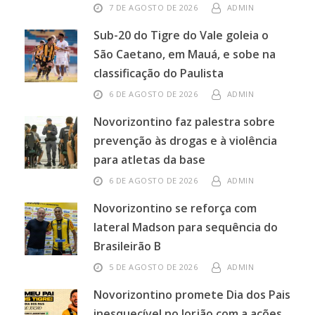
7 DE AGOSTO DE 2026
ADMIN
Sub-20 do Tigre do Vale goleia o
São Caetano, em Mauá, e sobe na
classificação do Paulista
6 DE AGOSTO DE 2026
ADMIN
Novorizontino faz palestra sobre
prevenção às drogas e à violência
para atletas da base
6 DE AGOSTO DE 2026
ADMIN
Novorizontino se reforça com
lateral Madson para sequência do
Brasileirão B
5 DE AGOSTO DE 2026
ADMIN
Novorizontino promete Dia dos Pais
inesquecível no Jorjão com a ações