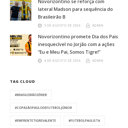
Novorizontino se reforça com
lateral Madson para sequência do
Brasileirão B
5 DE AGOSTO DE 2026
ADMIN
Novorizontino promete Dia dos Pais
inesquecível no Jorjão com a ações
“Eu e Meu Pai, Somos Tigre!”
4 DE AGOSTO DE 2026
ADMIN
TAG CLOUD
#BRASILEIRÃOSÉRIEB
#COPASÃOPAULODEFUTEBOLJÚNIOR
#EMFRENTETIGREVALENTE
#FUTEBOLPAULISTA