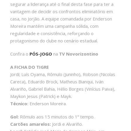
segurar a liderança até o final desta fase para ter a
vantagem de decidir os confrontos eliminatório em
casa, no Jorjão. A equipe comandada por Enderson
Moreira mantém uma campanha sólida, com
regularidade e consistência, reforçando o
protagonismo do clube no cenário estadual.
Confira o
PÓS-JOGO
na
TV Novorizontino
A FICHA DO TIGRE
Jordi; Luís Oyama, Rômulo (Juninho), Robson (Nicolas
Careca), Eduardo Brock, Matheus Bianqui, Iván
Alvariño, Gabriel Bahia, Hélio Borges (Vinícius Paiva),
Maykon Jesus (Patrick) e Mayk.
Técnico:
Enderson Moreira.
Gol:
Rômulo aos 15 minutos do 1º tempo.
Cartões amarelos:
Jordi e Alvariño.