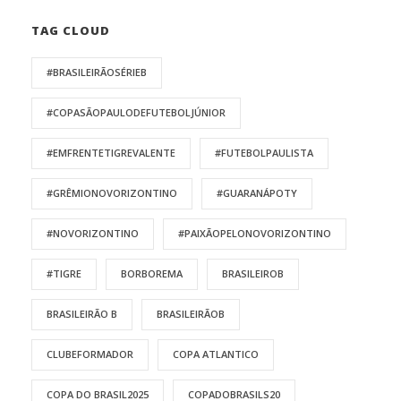
TAG CLOUD
#BRASILEIRÃOSÉRIEB
#COPASÃOPAULODEFUTEBOLJÚNIOR
#EMFRENTETIGREVALENTE
#FUTEBOLPAULISTA
#GRÊMIONOVORIZONTINO
#GUARANÁPOTY
#NOVORIZONTINO
#PAIXÃOPELONOVORIZONTINO
#TIGRE
BORBOREMA
BRASILEIROB
BRASILEIRÃO B
BRASILEIRÃOB
CLUBEFORMADOR
COPA ATLANTICO
COPA DO BRASIL2025
COPADOBRASILS20