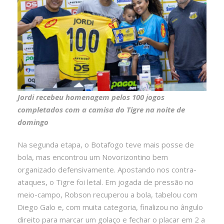
Jordi recebeu homenagem pelos 100 jogos
completados com a camisa do Tigre na noite de
domingo
Na segunda etapa, o Botafogo teve mais posse de
bola, mas encontrou um Novorizontino bem
organizado defensivamente. Apostando nos contra-
ataques, o Tigre foi letal. Em jogada de pressão no
meio-campo, Robson recuperou a bola, tabelou com
Diego Galo e, com muita categoria, finalizou no ângulo
direito para marcar um golaço e fechar o placar em 2 a