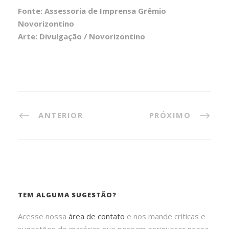
Fonte: Assessoria de Imprensa Grêmio
Novorizontino
Arte: Divulgação / Novorizontino
ANTERIOR
PRÓXIMO
TEM ALGUMA SUGESTÃO?
Acesse nossa
área de contato
e nos mande críticas e
sugestões de matérias que possam enriquecer nossa