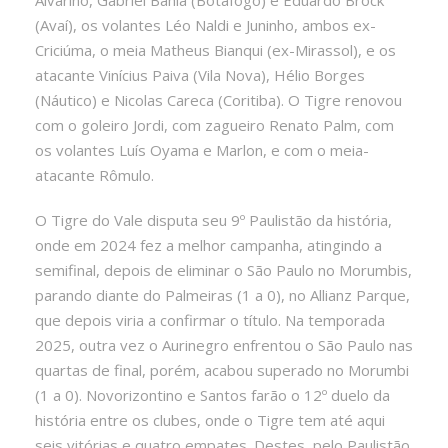
(Avaí), os volantes Léo Naldi e Juninho, ambos ex-
Criciúma, o meia Matheus Bianqui (ex-Mirassol), e os
atacante Vinícius Paiva (Vila Nova), Hélio Borges
(Náutico) e Nicolas Careca (Coritiba). O Tigre renovou
com o goleiro Jordi, com zagueiro Renato Palm, com
os volantes Luís Oyama e Marlon, e com o meia-
atacante Rômulo.
O Tigre do Vale disputa seu 9º Paulistão da história,
onde em 2024 fez a melhor campanha, atingindo a
semifinal, depois de eliminar o São Paulo no Morumbis,
parando diante do Palmeiras (1 a 0), no Allianz Parque,
que depois viria a confirmar o título. Na temporada
2025, outra vez o Aurinegro enfrentou o São Paulo nas
quartas de final, porém, acabou superado no Morumbi
(1 a 0). Novorizontino e Santos farão o 12º duelo da
história entre os clubes, onde o Tigre tem até aqui
seis vitórias e quatro empates. Destes, pelo Paulistão