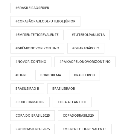
#BRASILEIRÃOSÉRIEB
#COPASÃOPAULODEFUTEBOLJÚNIOR
#EMFRENTETIGREVALENTE
#FUTEBOLPAULISTA
#GRÊMIONOVORIZONTINO
#GUARANÁPOTY
#NOVORIZONTINO
#PAIXÃOPELONOVORIZONTINO
#TIGRE
BORBOREMA
BRASILEIROB
BRASILEIRÃO B
BRASILEIRÃOB
CLUBEFORMADOR
COPA ATLANTICO
COPA DO BRASIL2025
COPADOBRASILS20
COPINHASICREDI2025
EM FRENTE TIGRE VALENTE