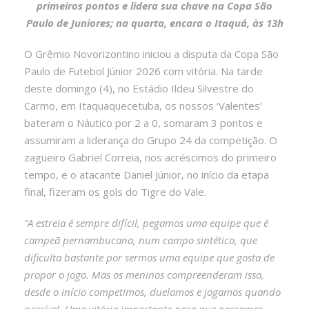
primeiros pontos e lidera sua chave na Copa São
Paulo de Juniores; na quarta, encara o Itaquá, às 13h
O Grêmio Novorizontino iniciou a disputa da Copa São
Paulo de Futebol Júnior 2026 com vitória. Na tarde
deste domingo (4), no Estádio Ildeu Silvestre do
Carmo, em Itaquaquecetuba, os nossos ‘Valentes’
bateram o Náutico por 2 a 0, somaram 3 pontos e
assumiram a liderança do Grupo 24 da competição. O
zagueiro Gabriel Correia, nos acréscimos do primeiro
tempo, e o atacante Daniel Júnior, no início da etapa
final, fizeram os gols do Tigre do Vale.
“A estreia é sempre difícil, pegamos uma equipe que é
campeã pernambucana, num campo sintético, que
dificulta bastante por sermos uma equipe que gosta de
propor o jogo. Mas os meninos compreenderam isso,
desde o início competimos, duelamos e jogamos quando
possível. Uma vitória importante para que possamos