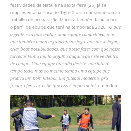
festividades de Natal e na sexta-feira (26) já se
reapresenta na Toca do Tigre 2 para dar sequência ao
trabalho de preparação. Moreira também falou sobre
o perfil de equipe que terá na temporada 2026.
“O que
a gente está buscando é uma equipe competitiva, mas
que também tenha argumento de jogo, que possa jogar,
criar boas possibilidades, que possa fazer com que nosso
torcedor tenha muito orgulho daquilo que ele vê dentro
de campo. Uma equipe que não desiste, que luta o
tempo todo, mas ao mesmo tempo uma equipe que
pratica um bom futebol, um futebol moderno, pra
frente, ofensivo, acho que isso é importante”
, emendou.