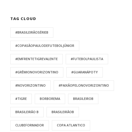
TAG CLOUD
#BRASILEIRÃOSÉRIEB
#COPASÃOPAULODEFUTEBOLJÚNIOR
#EMFRENTETIGREVALENTE
#FUTEBOLPAULISTA
#GRÊMIONOVORIZONTINO
#GUARANÁPOTY
#NOVORIZONTINO
#PAIXÃOPELONOVORIZONTINO
#TIGRE
BORBOREMA
BRASILEIROB
BRASILEIRÃO B
BRASILEIRÃOB
CLUBEFORMADOR
COPA ATLANTICO