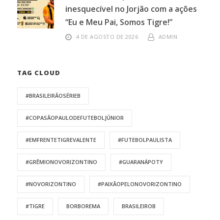
inesquecível no Jorjão com a ações
“Eu e Meu Pai, Somos Tigre!”
4 DE AGOSTO DE 2026
ADMIN
TAG CLOUD
#BRASILEIRÃOSÉRIEB
#COPASÃOPAULODEFUTEBOLJÚNIOR
#EMFRENTETIGREVALENTE
#FUTEBOLPAULISTA
#GRÊMIONOVORIZONTINO
#GUARANÁPOTY
#NOVORIZONTINO
#PAIXÃOPELONOVORIZONTINO
#TIGRE
BORBOREMA
BRASILEIROB