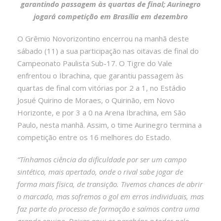
garantindo passagem às quartas de final; Aurinegro
jogará competição em Brasília em dezembro
O Grêmio Novorizontino encerrou na manhã deste
sábado (11) a sua participação nas oitavas de final do
Campeonato Paulista Sub-17. O Tigre do Vale
enfrentou o Ibrachina, que garantiu passagem às
quartas de final com vitórias por 2 a 1, no Estádio
Josué Quirino de Moraes, o Quirinão, em Novo
Horizonte, e por 3 a 0 na Arena Ibrachina, em São
Paulo, nesta manhã. Assim, o time Aurinegro termina a
competição entre os 16 melhores do Estado.
“Tínhamos ciência da dificuldade por ser um campo
sintético, mais apertado, onde o rival sabe jogar de
forma mais física, de transição. Tivemos chances de abrir
o marcado, mas sofremos o gol em erros individuais, mas
faz parte do processo de formação e saímos contra uma
grande equipe. Deixar aqui os parabéns a todos pelo