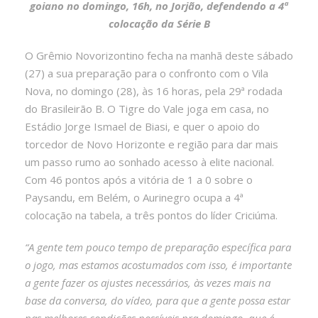
goiano no domingo, 16h, no Jorjão, defendendo a 4ª
colocação da Série B
O Grêmio Novorizontino fecha na manhã deste sábado
(27) a sua preparação para o confronto com o Vila
Nova, no domingo (28), às 16 horas, pela 29ª rodada
do Brasileirão B. O Tigre do Vale joga em casa, no
Estádio Jorge Ismael de Biasi, e quer o apoio do
torcedor de Novo Horizonte e região para dar mais
um passo rumo ao sonhado acesso à elite nacional.
Com 46 pontos após a vitória de 1 a 0 sobre o
Paysandu, em Belém, o Aurinegro ocupa a 4ª
colocação na tabela, a três pontos do líder Criciúma.
“A gente tem pouco tempo de preparação específica para
o jogo, mas estamos acostumados com isso, é importante
a gente fazer os ajustes necessários, às vezes mais na
base da conversa, do vídeo, para que a gente possa estar
nas melhores condições possíveis pra domingo, que é