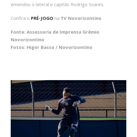
emendou o lateral e capitão Rodrigo Soares.
Confira o
PRÉ-JOGO
na
TV Novorizontino
Fonte: Assessoria de Imprensa Grêmio
Novorizontino
Fotos: Higor Basso / Novorizontino