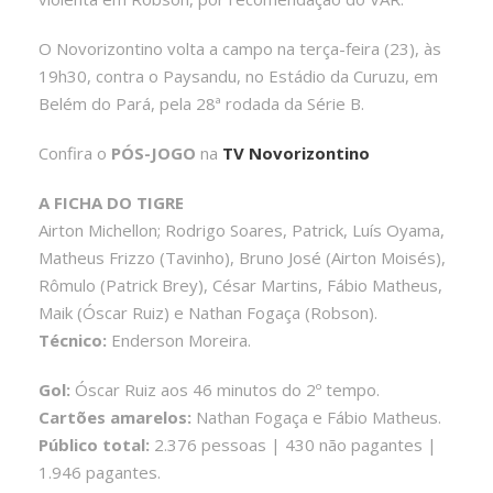
O Novorizontino volta a campo na terça-feira (23), às
19h30, contra o Paysandu, no Estádio da Curuzu, em
Belém do Pará, pela 28ª rodada da Série B.
Confira o
PÓS-JOGO
na
TV Novorizontino
A FICHA DO TIGRE
Airton Michellon; Rodrigo Soares, Patrick, Luís Oyama,
Matheus Frizzo (Tavinho), Bruno José (Airton Moisés),
Rômulo (Patrick Brey), César Martins, Fábio Matheus,
Maik (Óscar Ruiz) e Nathan Fogaça (Robson).
Técnico:
Enderson Moreira.
Gol:
Óscar Ruiz aos 46 minutos do 2º tempo.
Cartões amarelos:
Nathan Fogaça e Fábio Matheus.
Público total:
2.376 pessoas | 430 não pagantes |
1.946 pagantes.