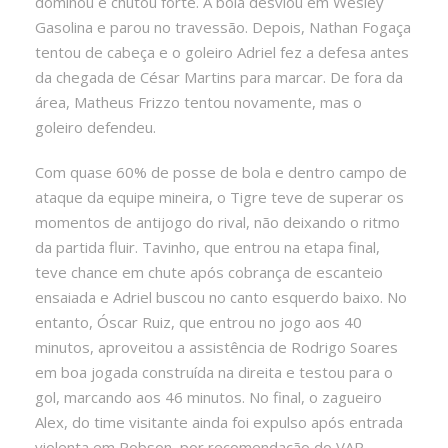
dominou e chutou forte. A bola desviou em Wesley
Gasolina e parou no travessão. Depois, Nathan Fogaça
tentou de cabeça e o goleiro Adriel fez a defesa antes
da chegada de César Martins para marcar. De fora da
área, Matheus Frizzo tentou novamente, mas o
goleiro defendeu.
Com quase 60% de posse de bola e dentro campo de
ataque da equipe mineira, o Tigre teve de superar os
momentos de antijogo do rival, não deixando o ritmo
da partida fluir. Tavinho, que entrou na etapa final,
teve chance em chute após cobrança de escanteio
ensaiada e Adriel buscou no canto esquerdo baixo. No
entanto, Óscar Ruiz, que entrou no jogo aos 40
minutos, aproveitou a assistência de Rodrigo Soares
em boa jogada construída na direita e testou para o
gol, marcando aos 46 minutos. No final, o zagueiro
Alex, do time visitante ainda foi expulso após entrada
violenta em Robson, por recomendação do VAR.