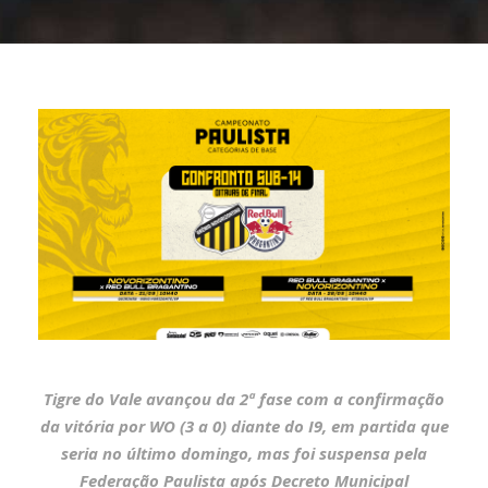
Tigre do Vale avançou da 2ª fase com a confirmação
da vitória por WO (3 a 0) diante do I9, em partida que
seria no último domingo, mas foi suspensa pela
Federação Paulista após Decreto Municipal