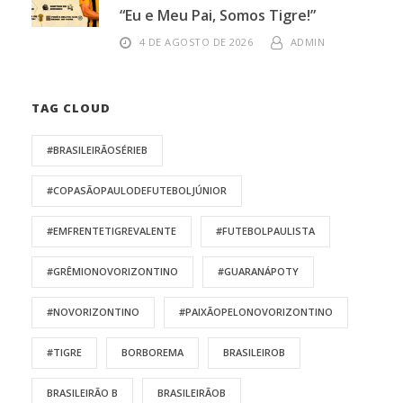
“Eu e Meu Pai, Somos Tigre!”
4 DE AGOSTO DE 2026
ADMIN
TAG CLOUD
#BRASILEIRÃOSÉRIEB
#COPASÃOPAULODEFUTEBOLJÚNIOR
#EMFRENTETIGREVALENTE
#FUTEBOLPAULISTA
#GRÊMIONOVORIZONTINO
#GUARANÁPOTY
#NOVORIZONTINO
#PAIXÃOPELONOVORIZONTINO
#TIGRE
BORBOREMA
BRASILEIROB
BRASILEIRÃO B
BRASILEIRÃOB