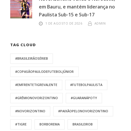
em Bauru, e mantém liderança no
Paulista Sub-15 e Sub-17
1 DE AGOSTO DE 2026
ADMIN
TAG CLOUD
#BRASILEIRÃOSÉRIEB
#COPASÃOPAULODEFUTEBOLJÚNIOR
#EMFRENTETIGREVALENTE
#FUTEBOLPAULISTA
#GRÊMIONOVORIZONTINO
#GUARANÁPOTY
#NOVORIZONTINO
#PAIXÃOPELONOVORIZONTINO
#TIGRE
BORBOREMA
BRASILEIROB