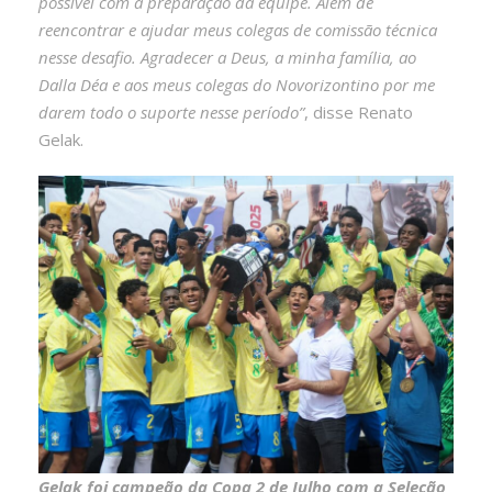
possível com a preparação da equipe. Além de
reencontrar e ajudar meus colegas de comissão técnica
nesse desafio. Agradecer a Deus, a minha família, ao
Dalla Déa e aos meus colegas do Novorizontino por me
darem todo o suporte nesse período”
, disse Renato
Gelak.
Gelak foi campeão da Copa 2 de Julho com a Seleção