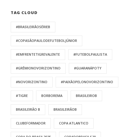
TAG CLOUD
#BRASILEIRÃOSÉRIEB
#COPASÃOPAULODEFUTEBOLJÚNIOR
#EMFRENTETIGREVALENTE
#FUTEBOLPAULISTA
#GRÊMIONOVORIZONTINO
#GUARANÁPOTY
#NOVORIZONTINO
#PAIXÃOPELONOVORIZONTINO
#TIGRE
BORBOREMA
BRASILEIROB
BRASILEIRÃO B
BRASILEIRÃOB
CLUBEFORMADOR
COPA ATLANTICO
COPA DO BRASIL2025
COPADOBRASILS20