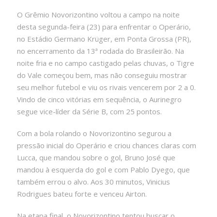
O Grêmio Novorizontino voltou a campo na noite
desta segunda-feira (23) para enfrentar o Operário,
no Estádio Germano Krüger, em Ponta Grossa (PR),
no encerramento da 13ª rodada do Brasileirão. Na
noite fria e no campo castigado pelas chuvas, o Tigre
do Vale começou bem, mas não conseguiu mostrar
seu melhor futebol e viu os rivais vencerem por 2 a 0.
Vindo de cinco vitórias em sequência, o Aurinegro
segue vice-líder da Série B, com 25 pontos.
Com a bola rolando o Novorizontino segurou a
pressão inicial do Operário e criou chances claras com
Lucca, que mandou sobre o gol, Bruno José que
mandou à esquerda do gol e com Pablo Dyego, que
também errou o alvo. Aos 30 minutos, Vinicius
Rodrigues bateu forte e venceu Airton.
Na etapa final, o Novorizontino tentou buscar o