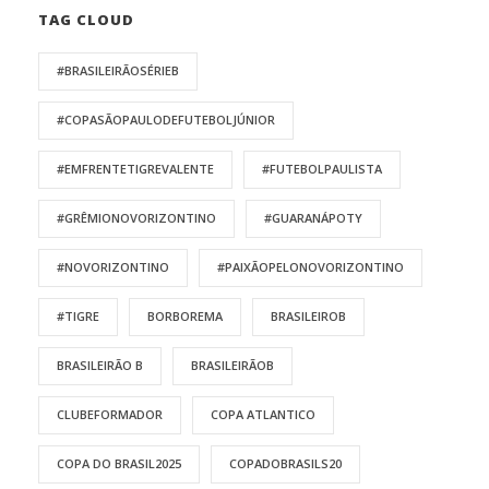
TAG CLOUD
#BRASILEIRÃOSÉRIEB
#COPASÃOPAULODEFUTEBOLJÚNIOR
#EMFRENTETIGREVALENTE
#FUTEBOLPAULISTA
#GRÊMIONOVORIZONTINO
#GUARANÁPOTY
#NOVORIZONTINO
#PAIXÃOPELONOVORIZONTINO
#TIGRE
BORBOREMA
BRASILEIROB
BRASILEIRÃO B
BRASILEIRÃOB
CLUBEFORMADOR
COPA ATLANTICO
COPA DO BRASIL2025
COPADOBRASILS20