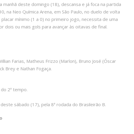
a manhã deste domingo (18), descansa e já foca na partida
1h30, na Neo Química Arena, em São Paulo, no duelo de volta
placar mínimo (1 a 0) no primeiro jogo, necessita de uma
or dois ou mais gols para avançar às oitavas de final.
Willian Farias, Matheus Frizzo (Marlon), Bruno José (Óscar
ick Brey e Nathan Fogaça.
 do 2º tempo.
deste sábado (17), pela 8ª rodada do Brasileirão B.
o