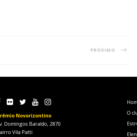
PRÓXIMO
Ho
O cl
rêmio Novorizontino
Estr
v. Domingos Baraldo, 2870
airro Vila Patti
Elen