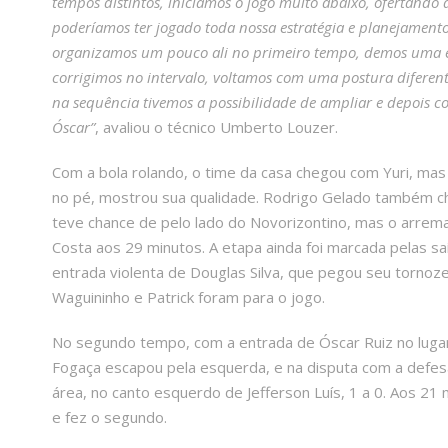
tempos distintos, iniciamos o jogo muito abaixo, ofertando a
poderíamos ter jogado toda nossa estratégia e planejamento 
organizamos um pouco ali no primeiro tempo, demos uma e
corrigimos no intervalo, voltamos com uma postura diferente
na sequência tivemos a possibilidade de ampliar e depois 
Óscar”
, avaliou o técnico Umberto Louzer.
Com a bola rolando, o time da casa chegou com Yuri, mas 
no pé, mostrou sua qualidade. Rodrigo Gelado também ch
teve chance de pelo lado do Novorizontino, mas o arremat
Costa aos 29 minutos. A etapa ainda foi marcada pelas s
entrada violenta de Douglas Silva, que pegou seu tornoze
Waguininho e Patrick foram para o jogo.
No segundo tempo, com a entrada de Óscar Ruiz no lugar 
Fogaça escapou pela esquerda, e na disputa com a defesa
área, no canto esquerdo de Jefferson Luís, 1 a 0. Aos 21
e fez o segundo.