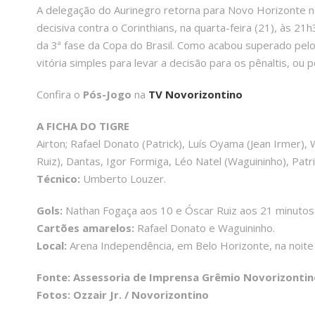
A delegação do Aurinegro retorna para Novo Horizonte n
decisiva contra o Corinthians, na quarta-feira (21), às 2
da 3ª fase da Copa do Brasil. Como acabou superado pelo 
vitória simples para levar a decisão para os pênaltis, ou p
Confira o
Pós-Jogo
na
TV Novorizontino
A FICHA DO TIGRE
Airton; Rafael Donato (Patrick), Luís Oyama (Jean Irmer), 
Ruiz), Dantas, Igor Formiga, Léo Natel (Waguininho), Patr
Técnico:
Umberto Louzer.
Gols:
Nathan Fogaça aos 10 e Óscar Ruiz aos 21 minutos
Cartões amarelos:
Rafael Donato e Waguininho.
Local:
Arena Independência, em Belo Horizonte, na noite 
Fonte: Assessoria de Imprensa Grêmio Novorizontin
Fotos: Ozzair Jr. / Novorizontino