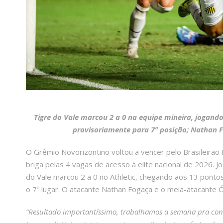
Tigre do Vale marcou 2 a 0 na equipe mineira, jogand
provisoriamente para 7ª posição; Nathan F
O Grêmio Novorizontino voltou a vencer pelo Brasileirão
briga pelas 4 vagas de acesso à elite nacional de 2026. 
do Vale marcou 2 a 0 no Athletic, chegando aos 13 pontos
o 7º lugar. O atacante Nathan Fogaça e o meia-atacante
“Resultado importantíssimo, trabalhamos a semana pra conqu