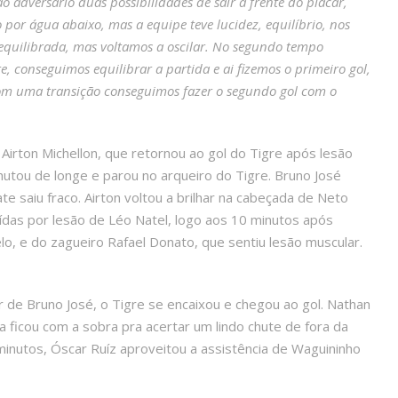
o adversário duas possibilidades de sair à frente do placar,
por água abaixo, mas a equipe teve lucidez, equilíbrio, nos
quilibrada, mas voltamos a oscilar. No segundo tempo
, conseguimos equilibrar a partida e ai fizemos o primeiro gol,
com uma transição conseguimos fazer o segundo gol com o
Airton Michellon, que retornou ao gol do Tigre após lesão
utou de longe e parou no arqueiro do Tigre. Bruno José
e saiu fraco. Airton voltou a brilhar na cabeçada de Neto
aídas por lesão de Léo Natel, logo aos 10 minutos após
lo, e do zagueiro Rafael Donato, que sentiu lesão muscular.
de Bruno José, o Tigre se encaixou e chegou ao gol. Nathan
 ficou com a sobra pra acertar um lindo chute de fora da
 minutos, Óscar Ruíz aproveitou a assistência de Waguininho