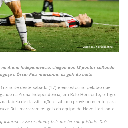
o na Arena Independência, chegou aos 13 pontos saltando
ogaça e Óscar Ruiz marcaram os gols da noite
 B na noite deste sábado (17) e encostou no pelotão que
Jogando na Arena Independência, em Belo Horizonte, o Tigre
 na tabela de classificação e subindo provisoriamente para
 Óscar Ruiz marcaram os gols da equipe de Novo Horizonte.
istarmos esse resultado, feliz por ter conquistado. Dois