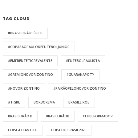
TAG CLOUD
#BRASILEIRÃOSÉRIEB
#COPASÃOPAULODEFUTEBOLJÚNIOR
#EMFRENTETIGREVALENTE
#FUTEBOLPAULISTA
#GRÊMIONOVORIZONTINO
#GUARANÁPOTY
#NOVORIZONTINO
#PAIXÃOPELONOVORIZONTINO
#TIGRE
BORBOREMA
BRASILEIROB
BRASILEIRÃO B
BRASILEIRÃOB
CLUBEFORMADOR
COPA ATLANTICO
COPA DO BRASIL2025