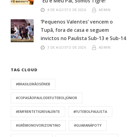
“Eu e Meu Pai, Somos Tigre!”
4 DE AGOSTO DE 2026
ADMIN
‘Pequenos Valentes’ vencem o
Tupã, fora de casa e seguem
invictos no Paulista Sub-13 e Sub-14
3 DE AGOSTO DE 2026
ADMIN
TAG CLOUD
#BRASILEIRÃOSÉRIEB
#COPASÃOPAULODEFUTEBOLJÚNIOR
#EMFRENTETIGREVALENTE
#FUTEBOLPAULISTA
#GRÊMIONOVORIZONTINO
#GUARANÁPOTY