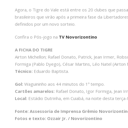
Agora, o Tigre do Vale está entre os 20 clubes que passa
brasileiros que virão após a primeira fase da Libertadore
definidos por um novo sorteio.
Confira o Pós-jogo na
TV Novorizontino
A FICHA DO TIGRE
Airton Michellon; Rafael Donato, Patrick, Jean Irmer, Robs
Formiga (Pablo Dyego), César Martins, Léo Natel (Airton 
Técnico:
Eduardo Baptista.
Gol:
Waguininho aos 44 minutos do 1º tempo.
Cartões amarelos:
Rafael Donato, Igor Formiga, Jean I
Local:
Estádio Dutrinha, em Cuiabá, na noite desta terça-f
Fonte: Assessoria de Imprensa Grêmio Novorizontin
Fotos e texto: Ozzair Jr. / Novorizontino