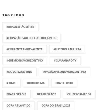
TAG CLOUD
#BRASILEIRÃOSÉRIEB
#COPASÃOPAULODEFUTEBOLJÚNIOR
#EMFRENTETIGREVALENTE
#FUTEBOLPAULISTA
#GRÊMIONOVORIZONTINO
#GUARANÁPOTY
#NOVORIZONTINO
#PAIXÃOPELONOVORIZONTINO
#TIGRE
BORBOREMA
BRASILEIROB
BRASILEIRÃO B
BRASILEIRÃOB
CLUBEFORMADOR
COPA ATLANTICO
COPA DO BRASIL2025