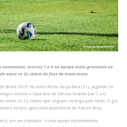
a novamente, marcou 1 a 0 na equipe mato-grossense no
ndo entre os 32 clubes da fase de mata-mata
 Brasil 2025. Na noite desta terça-feira (11), jogando no
urinegro venceu o Operário de Várzea Grande por 1 a 0,
ndo entre os 32 clubes que seguem na briga pelo título. O gol
imeiro tempo, após bela assistência de Patrick Brey.
rário, pro seu treinador, é uma equipe extremamente