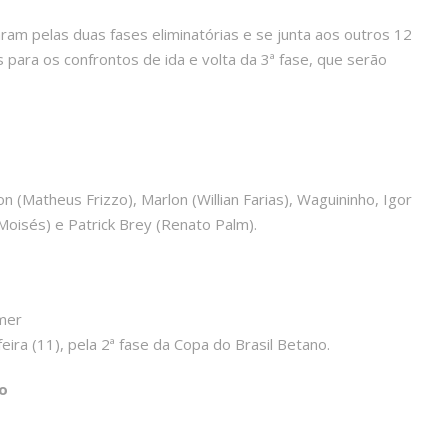
ram pelas duas fases eliminatórias e se junta aos outros 12
s para os confrontos de ida e volta da 3ª fase, que serão
on (Matheus Frizzo), Marlon (Willian Farias), Waguininho, Igor
Moisés) e Patrick Brey (Renato Palm).
rmer
eira (11), pela 2ª fase da Copa do Brasil Betano.
o