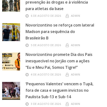
prevenção às drogas e à violência
para atletas da base
6 DE AGOSTO DE 2026
ADMIN
Novorizontino se reforça com lateral
Madson para sequência do
Brasileirão B
5 DE AGOSTO DE 2026
ADMIN
Novorizontino promete Dia dos Pais
inesquecível no Jorjão com a ações
“Eu e Meu Pai, Somos Tigre!”
4 DE AGOSTO DE 2026
ADMIN
‘Pequenos Valentes’ vencem o Tupã,
fora de casa e seguem invictos no
Paulista Sub-13 e Sub-14
3 DE AGOSTO DE 2026
ADMIN