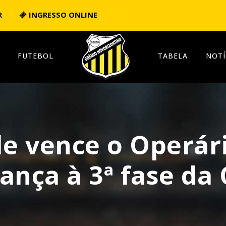
R
INGRESSO ONLINE
FUTEBOL
TABELA
NOTÍ
ale vence o Operá
ança à 3ª fase da 