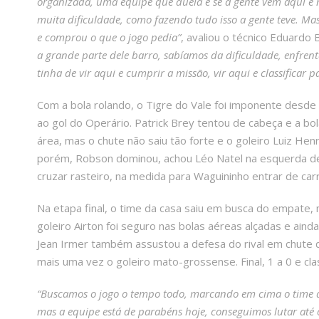
organizada, uma equipe que duela e se a gente vem aqui e nã
muita dificuldade, como fazendo tudo isso a gente teve. Ma
e comprou o que o jogo pedia”
, avaliou o técnico Eduardo 
a grande parte dele barro, sabíamos da dificuldade, enfrent
tinha de vir aqui e cumprir a missão, vir aqui e classificar p
Com a bola rolando, o Tigre do Vale foi imponente desde
ao gol do Operário. Patrick Brey tentou de cabeça e a bo
área, mas o chute não saiu tão forte e o goleiro Luiz H
porém, Robson dominou, achou Léo Natel na esquerda de
cruzar rasteiro, na medida para Waguininho entrar de carr
Na etapa final, o time da casa saiu em busca do empate,
goleiro Airton foi seguro nas bolas aéreas alçadas e aind
Jean Irmer também assustou a defesa do rival em chute da
mais uma vez o goleiro mato-grossense. Final, 1 a 0 e clas
“Buscamos o jogo o tempo todo, marcando em cima o time de
mas a equipe está de parabéns hoje, conseguimos lutar até o 