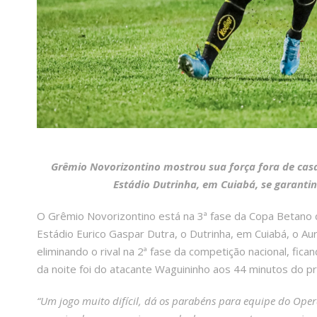
Grêmio Novorizontino mostrou sua força fora de cas
Estádio Dutrinha, em Cuiabá, se garanti
O Grêmio Novorizontino está na 3ª fase da Copa Betano do
Estádio Eurico Gaspar Dutra, o Dutrinha, em Cuiabá, o A
eliminando o rival na 2ª fase da competição nacional, fica
da noite foi do atacante Waguininho aos 44 minutos do pr
“Um jogo muito difícil, dá os parabéns para equipe do Ope