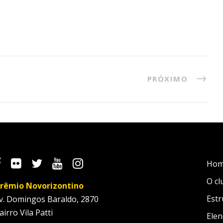
PRÓXIMO
Ho
O cl
rêmio Novorizontino
Estr
v. Domingos Baraldo, 2870
airro Vila Patti
Elen