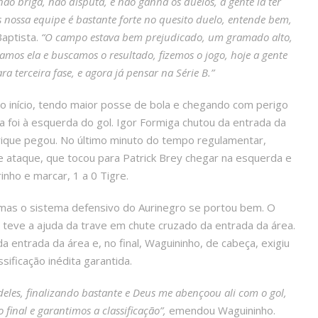
o briga, não disputa, e não ganha os duelos, a gente ia ter
s nossa equipe é bastante forte no quesito duelo, entende bem,
Baptista.
“O campo estava bem prejudicado, um gramado alto,
amos ela e buscamos o resultado, fizemos o jogo, hoje a gente
ara terceira fase, e agora já pensar na Série B.”
 o início, tendo maior posse de bola e chegando com perigo
la foi à esquerda do gol. Igor Formiga chutou da entrada da
enrique pegou. No último minuto do tempo regulamentar,
 ataque, que tocou para Patrick Brey chegar na esquerda e
inho e marcar, 1 a 0 Tigre.
 mas o sistema defensivo do Aurinegro se portou bem. O
a teve a ajuda da trave em chute cruzado da entrada da área.
 entrada da área e, no final, Waguininho, de cabeça, exigiu
sificação inédita garantida.
les, finalizando bastante e Deus me abençoou ali com o gol,
final e garantimos a classificação”,
emendou Waguininho.