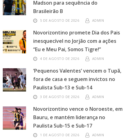
Madson para sequência do
Brasileirão B
5 DE AGOSTO DE 2026
ADMIN
Novorizontino promete Dia dos Pais
inesquecível no Jorjão com a ações
“Eu e Meu Pai, Somos Tigre!”
4 DE AGOSTO DE 2026
ADMIN
‘Pequenos Valentes’ vencem o Tupã,
fora de casa e seguem invictos no
Paulista Sub-13 e Sub-14
3 DE AGOSTO DE 2026
ADMIN
Novorizontino vence o Noroeste, em
Bauru, e mantém liderança no
Paulista Sub-15 e Sub-17
1 DE AGOSTO DE 2026
ADMIN