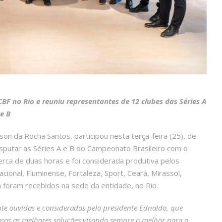
 CBF no Rio e reuniu representantes de 12 clubes das Séries A
e B
on da Rocha Santos, participou nesta terça-feira (25), de
sputar as Séries A e B do Campeonato Brasileiro com o
erca de duas horas e foi considerada produtiva pelos
cional, Fluminense, Fortaleza, Sport, Ceará, Mirassol,
a foram recebidos na sede da entidade, no Rio.
e ouvidas e consideradas pelo presidente Ednaldo, que
os as melhores soluções visando sempre o melhor para o