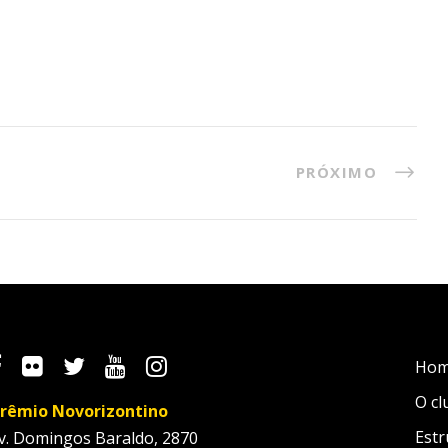
PRÓXIMO
Ho
O cl
rêmio Novorizontino
Estr
v. Domingos Baraldo, 2870