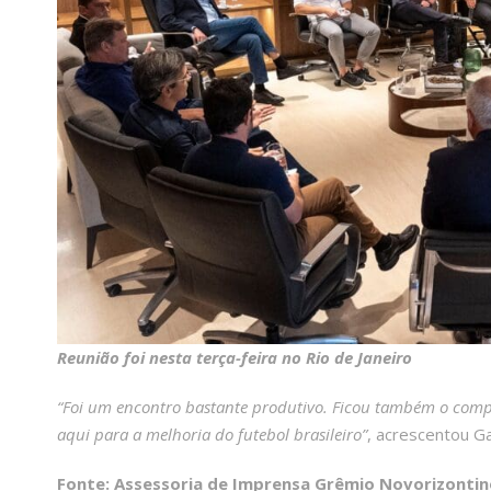
Reunião foi nesta terça-feira no Rio de Janeiro
“Foi um encontro bastante produtivo. Ficou também o compr
aqui para a melhoria do futebol brasileiro”
, acrescentou Ga
Fonte: Assessoria de Imprensa Grêmio Novorizontin