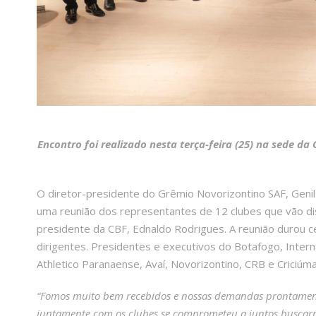
Encontro foi realizado nesta terça-feira (25) na sede da
O diretor-presidente do Grêmio Novorizontino SAF, Genils
uma reunião dos representantes de 12 clubes que vão di
presidente da CBF, Ednaldo Rodrigues. A reunião durou c
dirigentes. Presidentes e executivos do Botafogo, Interna
Athletico Paranaense, Avaí, Novorizontino, CRB e Criciúm
“Fomos muito bem recebidos e nossas demandas prontament
juntamente com os clubes se comprometeu a juntos buscarm