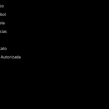
co
bol
ela
cias
tato
 Autorizada