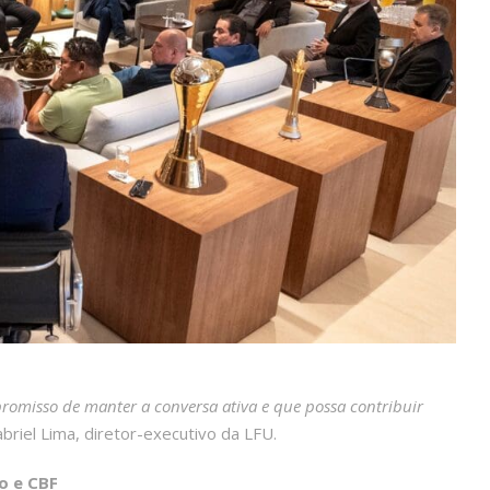
omisso de manter a conversa ativa e que possa contribuir
briel Lima, diretor-executivo da LFU.
o e CBF