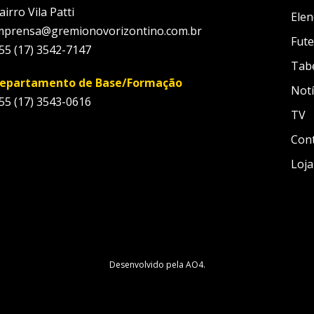
airro Vila Patti
Elen
mprensa@gremionovorizontino.com.br
Fute
55 (17) 3542-7147
Tab
epartamento de Base/Formação
Notí
55 (17) 3543-0616
TV
Con
Loja
Desenvolvido pela
AO4
.