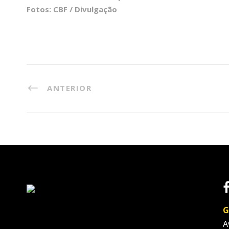
Fotos: CBF / Divulgação
ANTERIOR
G
A