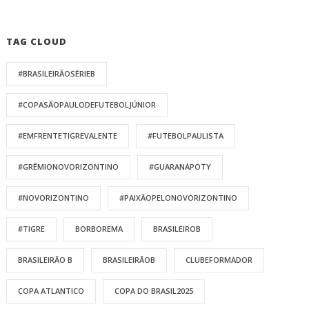
TAG CLOUD
#BRASILEIRÃOSÉRIEB
#COPASÃOPAULODEFUTEBOLJÚNIOR
#EMFRENTETIGREVALENTE
#FUTEBOLPAULISTA
#GRÊMIONOVORIZONTINO
#GUARANÁPOTY
#NOVORIZONTINO
#PAIXÃOPELONOVORIZONTINO
#TIGRE
BORBOREMA
BRASILEIROB
BRASILEIRÃO B
BRASILEIRÃOB
CLUBEFORMADOR
COPA ATLANTICO
COPA DO BRASIL2025