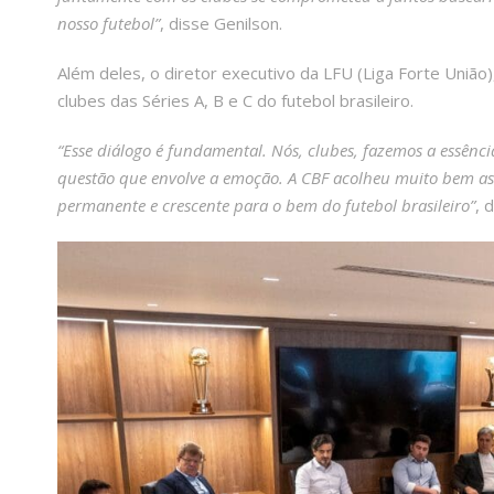
nosso futebol”
, disse Genilson.
Além deles, o diretor executivo da LFU (Liga Forte União)
clubes das Séries A, B e C do futebol brasileiro.
“Esse diálogo é fundamental. Nós, clubes, fazemos a essência
questão que envolve a emoção. A CBF acolheu muito bem as n
permanente e crescente para o bem do futebol brasileiro”
, 