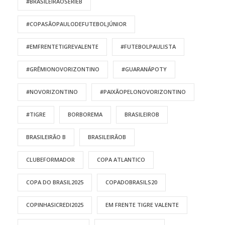
#BRASILEIRÃOSÉRIEB
#COPASÃOPAULODEFUTEBOLJÚNIOR
#EMFRENTETIGREVALENTE
#FUTEBOLPAULISTA
#GRÊMIONOVORIZONTINO
#GUARANÁPOTY
#NOVORIZONTINO
#PAIXÃOPELONOVORIZONTINO
#TIGRE
BORBOREMA
BRASILEIROB
BRASILEIRÃO B
BRASILEIRÃOB
CLUBEFORMADOR
COPA ATLANTICO
COPA DO BRASIL2025
COPADOBRASILS20
COPINHASICREDI2025
EM FRENTE TIGRE VALENTE