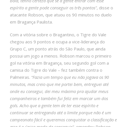
bola, tenho certeza que se a gente entrar com esse
espírito a gente pode conseguir os três pontos”
, disse o
atacante Robson, que atuou os 90 minutos no duelo
em Bragança Paulista.
Com a vitória sobre o Bragantino, o Tigre do Vale
chegou aos 9 pontos e ocupa a vice-liderança do
Grupo C, um ponto atrás do São Paulo, que ainda
possui um jogo a menos. Robson marcou o primeiro
gol na vitória em Bragança, seu segundo gol com a
camisa do Tigre do Vale – fez também contra o
Palmeiras.
“Fazia um tempo que eu não jogava os 90
minutos, mas creio que me portei bem, entreguei até
onde eu consegui, dei meu máximo pra ajudar meus
companheiros e também fui feliz em marcar um dos
gols. Acho que a gente tem de ter esse espírito e
continuar se entregando até o limite porque não é um
campeonato fácil e queremos conquistar a classificação e
esse é o único modo de conseguir”,
emendou Robson.