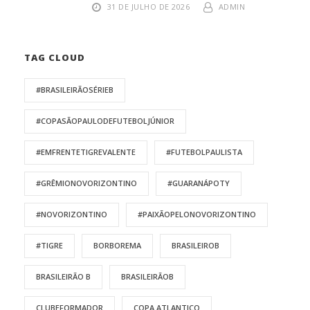
31 DE JULHO DE 2026
ADMIN
TAG CLOUD
#BRASILEIRÃOSÉRIEB
#COPASÃOPAULODEFUTEBOLJÚNIOR
#EMFRENTETIGREVALENTE
#FUTEBOLPAULISTA
#GRÊMIONOVORIZONTINO
#GUARANÁPOTY
#NOVORIZONTINO
#PAIXÃOPELONOVORIZONTINO
#TIGRE
BORBOREMA
BRASILEIROB
BRASILEIRÃO B
BRASILEIRÃOB
CLUBEFORMADOR
COPA ATLANTICO