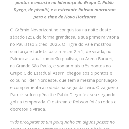
pontos e encosta na liderança do Grupo C; Pablo
Dyego, de pênalti, e o estreante Robson marcaram
para o time de Novo Horizonte
O Grêmio Novorizontino conquistou na noite deste
sábado (25), de forma grandiosa, a sua primeira vitória
no Paulistão Sicredi 2025. O Tigre do Vale mostrou
sua força e foi letal para marcar 2 a 1, de virada, no
Palmeiras, atual campeão paulista, na Arena Barueri,
na Grande São Paulo, e somar mais três pontos no
Grupo C do Estadual. Assim, chegou aos 5 pontos e
colou no líder Noroeste, que tem a mesma pontuação
e complementa a rodada na segunda-feira. O zagueiro
Patrick sofreu pênalti e Pablo Diego fez seu segundo
gol na temporada. O estreante Robson foi às redes e
decretou a virada.
“Nós precipitamos um pouquinho em alguns passes no
primeiro tempo, erramos demais e demos a bola pro