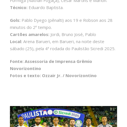
Formiga (Nathan Fogaça), César Martins e Marlon.
Técnico:
Eduardo Baptista.
Gols:
Pablo Dyego (pênalti) aos 19 e Robson aos 28
minutos do 2º tempo.
Cartões amarelos:
Jordi, Bruno José, Pablo
Local:
Arena Barueri, em Barueri, na noite deste
sábado (25), pela 4ª rodada do Paulistão Sicredi 2025.
Fonte: Assessoria de Imprensa Grêmio
Novorizontino
Fotos e texto: Ozzair Jr. / Novorizontino