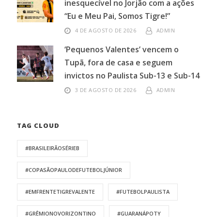
inesquecível no Jorjão com a ações
“Eu e Meu Pai, Somos Tigre!”
4 DE AGOSTO DE 2026
ADMIN
‘Pequenos Valentes’ vencem o
Tupã, fora de casa e seguem
invictos no Paulista Sub-13 e Sub-14
3 DE AGOSTO DE 2026
ADMIN
TAG CLOUD
#BRASILEIRÃOSÉRIEB
#COPASÃOPAULODEFUTEBOLJÚNIOR
#EMFRENTETIGREVALENTE
#FUTEBOLPAULISTA
#GRÊMIONOVORIZONTINO
#GUARANÁPOTY