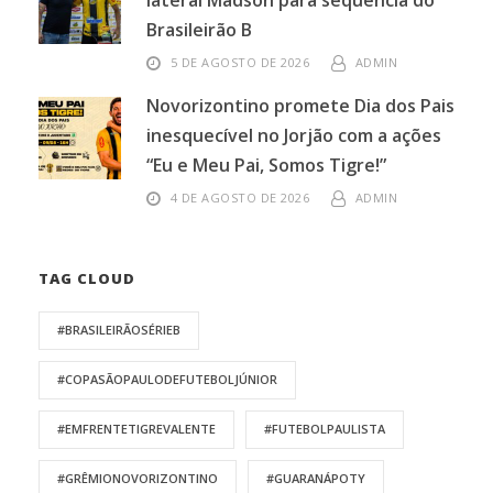
lateral Madson para sequência do
Brasileirão B
5 DE AGOSTO DE 2026
ADMIN
Novorizontino promete Dia dos Pais
inesquecível no Jorjão com a ações
“Eu e Meu Pai, Somos Tigre!”
4 DE AGOSTO DE 2026
ADMIN
TAG CLOUD
#BRASILEIRÃOSÉRIEB
#COPASÃOPAULODEFUTEBOLJÚNIOR
#EMFRENTETIGREVALENTE
#FUTEBOLPAULISTA
#GRÊMIONOVORIZONTINO
#GUARANÁPOTY