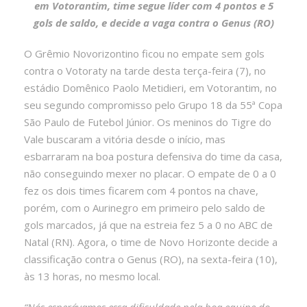
em Votorantim, time segue líder com 4 pontos e 5
gols de saldo, e decide a vaga contra o Genus (RO)
O Grêmio Novorizontino ficou no empate sem gols
contra o Votoraty na tarde desta terça-feira (7), no
estádio Domênico Paolo Metidieri, em Votorantim, no
seu segundo compromisso pelo Grupo 18 da 55ª Copa
São Paulo de Futebol Júnior. Os meninos do Tigre do
Vale buscaram a vitória desde o início, mas
esbarraram na boa postura defensiva do time da casa,
não conseguindo mexer no placar. O empate de 0 a 0
fez os dois times ficarem com 4 pontos na chave,
porém, com o Aurinegro em primeiro pelo saldo de
gols marcados, já que na estreia fez 5 a 0 no ABC de
Natal (RN). Agora, o time de Novo Horizonte decide a
classificação contra o Genus (RO), na sexta-feira (10),
às 13 horas, no mesmo local.
“Nós esperávamos essa dificuldade pela boa equipe do