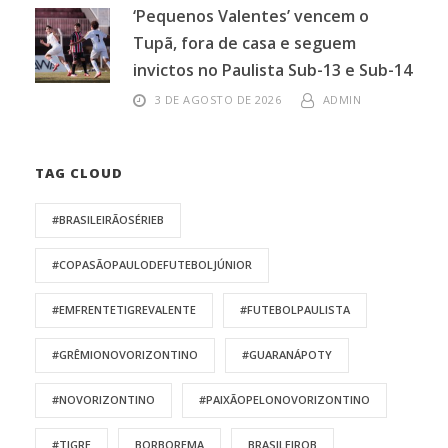
‘Pequenos Valentes’ vencem o
Tupã, fora de casa e seguem
invictos no Paulista Sub-13 e Sub-14
3 DE AGOSTO DE 2026
ADMIN
TAG CLOUD
#BRASILEIRÃOSÉRIEB
#COPASÃOPAULODEFUTEBOLJÚNIOR
#EMFRENTETIGREVALENTE
#FUTEBOLPAULISTA
#GRÊMIONOVORIZONTINO
#GUARANÁPOTY
#NOVORIZONTINO
#PAIXÃOPELONOVORIZONTINO
#TIGRE
BORBOREMA
BRASILEIROB