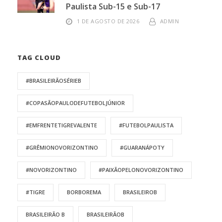
Paulista Sub-15 e Sub-17
1 DE AGOSTO DE 2026
ADMIN
TAG CLOUD
#BRASILEIRÃOSÉRIEB
#COPASÃOPAULODEFUTEBOLJÚNIOR
#EMFRENTETIGREVALENTE
#FUTEBOLPAULISTA
#GRÊMIONOVORIZONTINO
#GUARANÁPOTY
#NOVORIZONTINO
#PAIXÃOPELONOVORIZONTINO
#TIGRE
BORBOREMA
BRASILEIROB
BRASILEIRÃO B
BRASILEIRÃOB