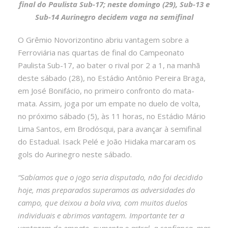
final do Paulista Sub-17; neste domingo (29), Sub-13 e
Sub-14 Aurinegro decidem vaga na semifinal
O Grêmio Novorizontino abriu vantagem sobre a
Ferroviária nas quartas de final do Campeonato
Paulista Sub-17, ao bater o rival por 2 a 1, na manhã
deste sábado (28), no Estádio Antônio Pereira Braga,
em José Bonifácio, no primeiro confronto do mata-
mata. Assim, joga por um empate no duelo de volta,
no próximo sábado (5), às 11 horas, no Estádio Mário
Lima Santos, em Brodósqui, para avançar à semifinal
do Estadual. Isack Pelé e João Hidaka marcaram os
gols do Aurinegro neste sábado.
“Sabíamos que o jogo seria disputado, não foi decidido
hoje, mas preparados superamos as adversidades do
campo, que deixou a bola viva, com muitos duelos
individuais e abrimos vantagem. Importante ter a
vantagem do empate, aumenta o astral, a confiança, mas