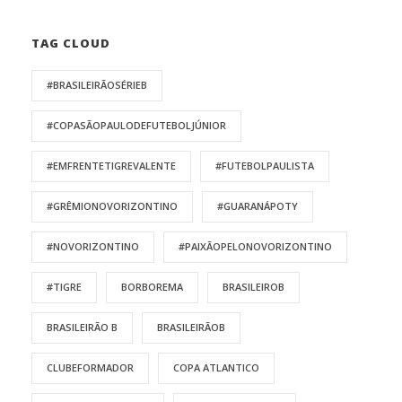
TAG CLOUD
#BRASILEIRÃOSÉRIEB
#COPASÃOPAULODEFUTEBOLJÚNIOR
#EMFRENTETIGREVALENTE
#FUTEBOLPAULISTA
#GRÊMIONOVORIZONTINO
#GUARANÁPOTY
#NOVORIZONTINO
#PAIXÃOPELONOVORIZONTINO
#TIGRE
BORBOREMA
BRASILEIROB
BRASILEIRÃO B
BRASILEIRÃOB
CLUBEFORMADOR
COPA ATLANTICO