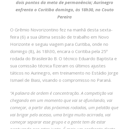
dois pontos da meta de permanência; Aurinegro
enfrenta o Coritiba domingo, às 18h30, no Couto
Pereira
O Grêmio Novorizontino fez na manhã desta sexta-
feira (6) a sua última sessão de trabalho em Novo
Horizonte e seguiu viagem para Curitiba, onde no
domingo (8), às 18h30, encara o Coritiba pela 25ª
rodada do Brasileirão B. O técnico Eduardo Baptista e
sua comissão técnica fizeram os últimos ajustes
táticos no Aurinegro, em treinamento no Estádio Jorge
Ismael de Biasi, visando o compromisso no Paraná.
“A palavra de ordem é concentração. A competição vai
chegando em um momento que vai se afunilando, vai
começar, a partir das próximas rodadas, um pelotão que
vai brigar pelo acesso, uma briga muito acirrada, vai
começar separar esse grupo e a gente tem de estar
pontuando pra estar junto. É mais um confronto direto