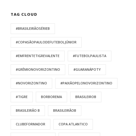
TAG CLOUD
#BRASILEIRÃOSÉRIEB
#COPASÃOPAULODEFUTEBOLJÚNIOR
#EMFRENTETIGREVALENTE
#FUTEBOLPAULISTA
#GRÊMIONOVORIZONTINO
#GUARANÁPOTY
#NOVORIZONTINO
#PAIXÃOPELONOVORIZONTINO
#TIGRE
BORBOREMA
BRASILEIROB
BRASILEIRÃO B
BRASILEIRÃOB
CLUBEFORMADOR
COPA ATLANTICO