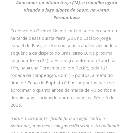
Amazonas na última terça (18), e trabalha agora
visando o jogo diante do Sport, na Arena
Pernambuco
O elenco do Grêmio Novorizontino se reapresentou
na tarde desta quinta-feira (20), no Estádio Jorge
Ismael de Biasi, e retomou seus trabalhos visando a
sequência da disputa do Brasileirão B. Na próxima
segunda-feira (24), o Aurinegro enfrenta o Sport, às
19h, na Arena Pernambuco, em Recife, pela 12ª
rodada da competição. Com 15 pontos, a meta do
time de Eduardo Baptista é buscar pontos para se
aproximar o quanto antes da marca de 45 pontos e
depois seguir brigando por uma vaga na Série A de
2025.
“Fiquei triste por ter ficado fora do jogo contra o
Amazonas, mas meus colegas estão sempre trabalhando
no dia-dia pra dar o resultado em campo. Agora estou