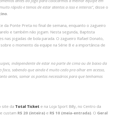
omentos antes do jogo para colocarmos a melhor equipe em
ito rápido e temos de estar atentos a isso e inteiros”
, disse o
tino
.
te da Ponte Preta no final de semana, enquanto o zagueiro
marelo e também não jogam. Nesta segunda, Baptista
tes nas jogadas de bola parada. O zagueiro Rafael Donato,
u sobre o momento da equipe na Série B e a importância de
uipes, independente de estar na parte de cima ou de baixo da
o foco, sabendo que ainda é muito cedo pra olhar em acesso,
anto antes, somar os pontos necessários para que tenhamos
o site da
Total Ticket
e na Loja Sport Billy, no Centro da
gre custam
R$ 20 (inteira)
e
R$ 10 (meia-entrada)
. O
Geral