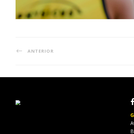
ANTERIOR
G
A
B