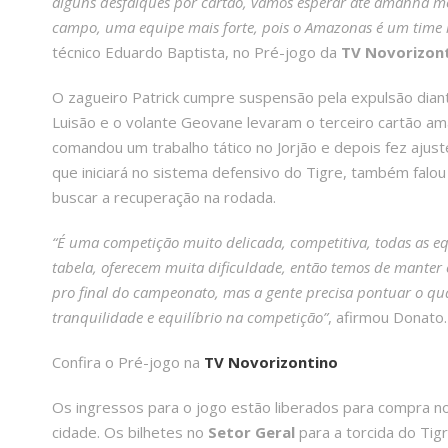
alguns desfalques por cartão, vamos esperar até amanhã m
campo, uma equipe mais forte, pois o Amazonas é um time mu
técnico Eduardo Baptista, no Pré-jogo da
TV Novorizon
O zagueiro Patrick cumpre suspensão pela expulsão dian
Luisão e o volante Geovane levaram o terceiro cartão a
comandou um trabalho tático no Jorjão e depois fez ajus
que iniciará no sistema defensivo do Tigre, também falo
buscar a recuperação na rodada.
“É uma competição muito delicada, competitiva, todas as eq
tabela, oferecem muita dificuldade, então temos de manter 
pro final do campeonato, mas a gente precisa pontuar o qu
tranquilidade e equilíbrio na competição”
, afirmou Donato.
Confira o Pré-jogo na
TV Novorizontino
Os ingressos para o jogo estão liberados para compra n
cidade. Os bilhetes no
Setor Geral
para a torcida do Ti