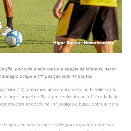
o Jorjão, palco do duelo contra a equipe de Manaus, nesta
; Aurinegro ocupa a 11ª posição com 14 pontos
ça-feira (18), para mais um compromisso no Brasileirão B.
dio Jorge Ismael de Biasi, em confronto pela 11ª rodada da
ptista abre a rodada na 11ª posição e busca pontuar para
 do tempo com um a menos e o desgaste é grande, nós temos