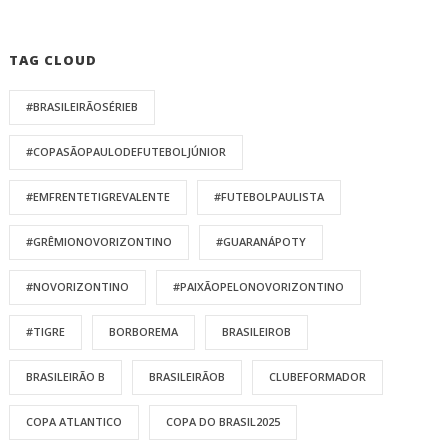
TAG CLOUD
#BRASILEIRÃOSÉRIEB
#COPASÃOPAULODEFUTEBOLJÚNIOR
#EMFRENTETIGREVALENTE
#FUTEBOLPAULISTA
#GRÊMIONOVORIZONTINO
#GUARANÁPOTY
#NOVORIZONTINO
#PAIXÃOPELONOVORIZONTINO
#TIGRE
BORBOREMA
BRASILEIROB
BRASILEIRÃO B
BRASILEIRÃOB
CLUBEFORMADOR
COPA ATLANTICO
COPA DO BRASIL2025