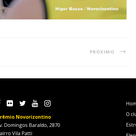
PRÓXIMO
Ho
O cl
rêmio Novorizontino
Estr
v. Domingos Baraldo, 2870
airro Vila Patti
Elen