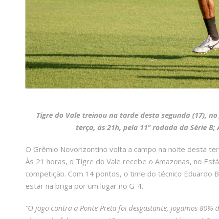
Tigre do Vale treinou na tarde desta segunda (17), n
terça, às 21h, pela 11ª rodada da Série B
O Grêmio Novorizontino volta a campo na noite desta ter
Às 21 horas, o Tigre do Vale recebe o Amazonas, no Está
competição. Com 14 pontos, o time do técnico Eduardo Ba
estar na briga por um lugar no G-4.
“O jogo contra a Ponte Preta foi desgastante, jogamos 80%