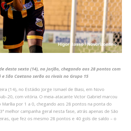
de desta sexta (14), no Jorjão, chegando aos 28 pontos com
té e São Caetano serão os rivais no Grupo 15
ira (14), no Estádio Jorge Ismael de Biasi, em Novo
ub-20, com vitória. O meia-atacante Victor Gabriel marcou
o Marília por 1 a 0, chegando aos 28 pontos na ponta do
 3ª melhor campanha geral nesta fase, atrás apenas de São
eiras, que fez os mesmo 28 pontos e 40 gols de saldo – o