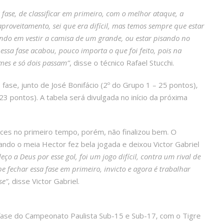
fase, de classificar em primeiro, com o melhor ataque, a
roveitamento, sei que era difícil, mas temos sempre que estar
ndo em vestir a camisa de um grande, ou estar pisando no
a essa fase acabou, pouco importa o que foi feito, pois na
mes e só dois passam”
, disse o técnico Rafael Stucchi.
ase, junto de José Bonifácio (2º do Grupo 1 – 25 pontos),
3 pontos). A tabela será divulgada no início da próxima
nces no primeiro tempo, porém, não finalizou bem. O
uando o meia Hector fez bela jogada e deixou Victor Gabriel
eço a Deus por esse gol, foi um jogo difícil, contra um rival de
 fechar essa fase em primeiro, invicto e agora é trabalhar
se”
, disse Victor Gabriel.
 fase do Campeonato Paulista Sub-15 e Sub-17, com o Tigre