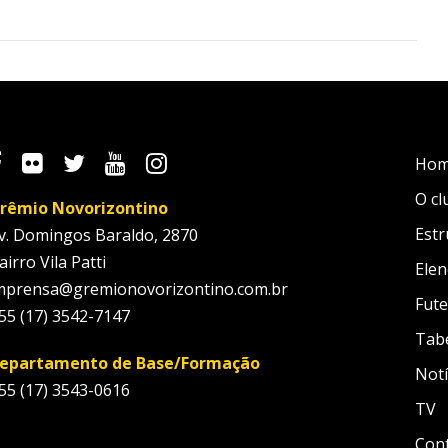
Ho
O cl
rêmio Novorizontino
Estr
v. Domingos Baraldo, 2870
airro Vila Patti
Elen
mprensa@gremionovorizontino.com.br
Fute
55 (17) 3542-7147
Tab
epartamento de Base/Formação
Notí
55 (17) 3543-0616
TV
Con