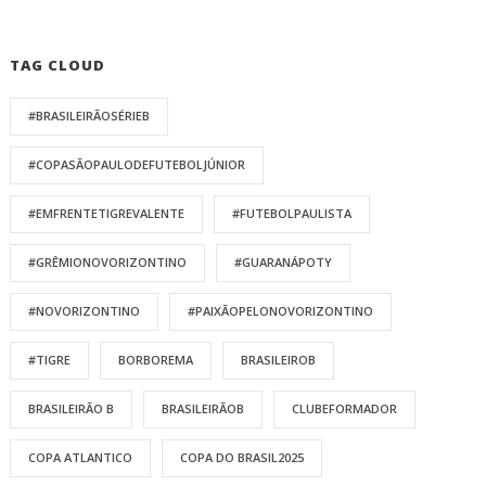
TAG CLOUD
#BRASILEIRÃOSÉRIEB
#COPASÃOPAULODEFUTEBOLJÚNIOR
#EMFRENTETIGREVALENTE
#FUTEBOLPAULISTA
#GRÊMIONOVORIZONTINO
#GUARANÁPOTY
#NOVORIZONTINO
#PAIXÃOPELONOVORIZONTINO
#TIGRE
BORBOREMA
BRASILEIROB
BRASILEIRÃO B
BRASILEIRÃOB
CLUBEFORMADOR
COPA ATLANTICO
COPA DO BRASIL2025