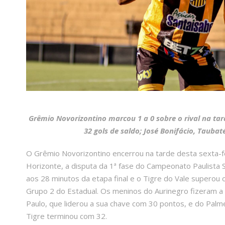
Grêmio Novorizontino marcou 1 a 0 sobre o rival na tar
32 gols de saldo; José Bonifácio, Tauba
O Grêmio Novorizontino encerrou na tarde desta sexta-fe
Horizonte, a disputa da 1ª fase do Campeonato Paulista S
aos 28 minutos da etapa final e o Tigre do Vale superou 
Grupo 2 do Estadual. Os meninos do Aurinegro fizeram a
Paulo, que liderou a sua chave com 30 pontos, e do Palm
Tigre terminou com 32.