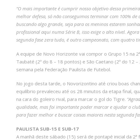
“O mais importante é cumprir nosso objetivo dessa primeira 
melhor defesa, só não conseguimos terminar com 100% de ap
buscando algo grande, seja para os meninos estarem sonha
profissional aqui numa Série B, isso exige o alto nível. Agor
segunda fase zera tudo, é outro campeonato, com quatro ti
A equipe de Novo Horizonte vai compor o Grupo 15 na 2ª f
Taubaté (2º do 8 – 18 pontos) e São Caetano (2º do 12 – 2
semana pela Federação Paulista de Futebol.
No jogo desta tarde, o Novorizontino até criou boas cha
equilíbrio prevaleceu até os 28 minutos da etapa final, q
na cara do goleiro rival, para marcar o gol do Tigre.
“Agrad
qualidade, mas foi importante poder marcar e ajudar o clube
para fazer melhor e buscar coisas maiores nesta segunda fa
PAULISTA SUB-15 E SUB-17
A manhã deste sábado (15) será de pontapé inicial da 2ª