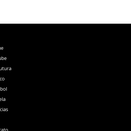
me
ube
utura
co
bol
ela
cias
tato