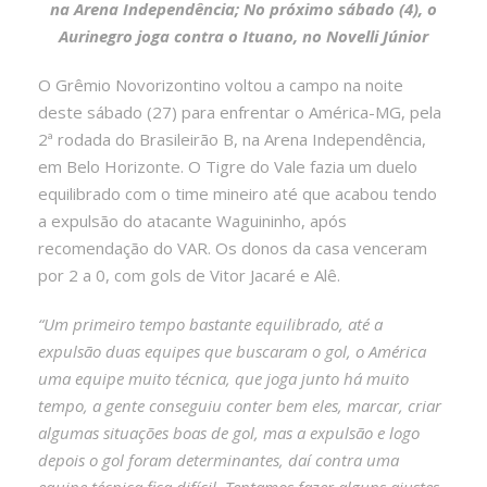
na Arena Independência; No próximo sábado (4), o
Aurinegro joga contra o Ituano, no Novelli Júnior
O Grêmio Novorizontino voltou a campo na noite
deste sábado (27) para enfrentar o América-MG, pela
2ª rodada do Brasileirão B, na Arena Independência,
em Belo Horizonte. O Tigre do Vale fazia um duelo
equilibrado com o time mineiro até que acabou tendo
a expulsão do atacante Waguininho, após
recomendação do VAR. Os donos da casa venceram
por 2 a 0, com gols de Vitor Jacaré e Alê.
“Um primeiro tempo bastante equilibrado, até a
expulsão duas equipes que buscaram o gol, o América
uma equipe muito técnica, que joga junto há muito
tempo, a gente conseguiu conter bem eles, marcar, criar
algumas situações boas de gol, mas a expulsão e logo
depois o gol foram determinantes, daí contra uma
equipe técnica fica difícil. Tentamos fazer alguns ajustes,