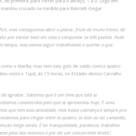
, de primeira, para correr para o abraço, 1 a 0. Logo em
 e mandou cruzado na medida para Balotelli chegar
ícil, mas conseguimos abrir o placar, fruto de muito treino, de
eliz por estrear bem em casa e conquistar os três pontos. Pude
undo tempo, mas vamos seguir trabalhando e acertar o que
 como o Marília, mas tem seis gols de saldo contra quatro
tino visita o Tupã, às 15 horas, no Estádio Alonso Carvalho
e de agradar. Sabemos que é um time que está se
 estamos convencidos pelo que se apresentou hoje. É uma
bemos que tem essa ansiedade, mas nossa cobrança é sempre pra
tendemos para chegar entre os quatro, os dois ou ser campeão,
ito longe ainda. É ter tranquilidade, paciência, trabalhar
esse peso dos meninos e por ser um concorrente direto”,