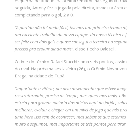
esquerda de ataque. Balotelli arrematou na segunda trave
seguida, Antony fez a jogada pela direita, invadiu a área
completando para o gol, 2 a 0.
“A partida não foi nada fácil, tivemos um primeiro tempo dif
um excelente trabalho da nossa equipe, do nosso técnico e f
ser feliz com dois gols e quase consegui o terceiro no seg
precisa pra evoluir ainda mais”,
disse Pedro Balotelli.
O time do técnico Rafael Stucchi soma seis pontos, assim
do rival. Na próxima sexta-feira (26), o Grêmio Novorizon
Braga, na cidade de Tupã.
“Importante a vitória, até pelo desempenho que esteve long
reestruturando, precisa de tempo, mas queremos mais, não
estreia para grande maioria dos atletas aqui no Jorjão, sa
melhorar, evoluir e chegar em um nível de jogo que nós pre
uma hora isso tem de acontecer, mas sabemos que estamos mu
muito e seguimos, mas importante os três pontos para tirar 