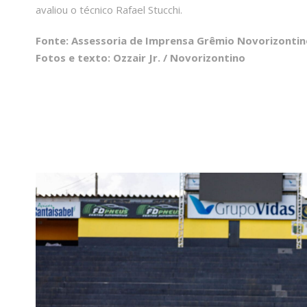
avaliou o técnico Rafael Stucchi.
Fonte: Assessoria de Imprensa Grêmio Novorizontin
Fotos e texto: Ozzair Jr. / Novorizontino