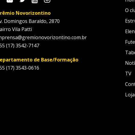
O cl
rêmio Novorizontino
Estr
v. Domingos Baraldo, 2870
airro Vila Patti
Elen
mprensa@gremionovorizontino.com.br
Fute
55 (17) 3542-7147
Tab
epartamento de Base/Formação
Notí
55 (17) 3543-0616
TV
Con
Loja