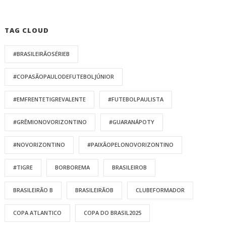
TAG CLOUD
#BRASILEIRÃOSÉRIEB
#COPASÃOPAULODEFUTEBOLJÚNIOR
#EMFRENTETIGREVALENTE
#FUTEBOLPAULISTA
#GRÊMIONOVORIZONTINO
#GUARANÁPOTY
#NOVORIZONTINO
#PAIXÃOPELONOVORIZONTINO
#TIGRE
BORBOREMA
BRASILEIROB
BRASILEIRÃO B
BRASILEIRÃOB
CLUBEFORMADOR
COPA ATLANTICO
COPA DO BRASIL2025