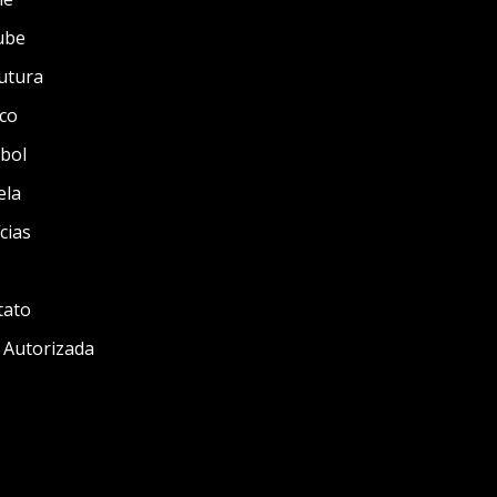
ube
utura
co
bol
ela
cias
tato
 Autorizada