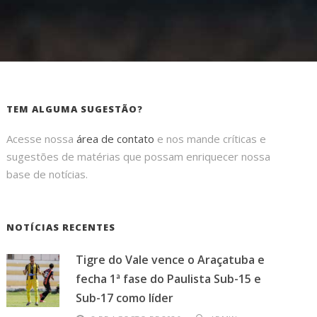
TEM ALGUMA SUGESTÃO?
Acesse nossa
área de contato
e nos mande críticas e
sugestões de matérias que possam enriquecer nossa
base de notícias.
NOTÍCIAS RECENTES
Tigre do Vale vence o Araçatuba e
fecha 1ª fase do Paulista Sub-15 e
Sub-17 como líder