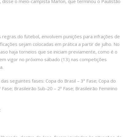
, disse o meio-campista Marlon, que terminou o Paulistão
s regras do futebol, envolvem punições para infrações de
ficações sejam colocadas em prática a partir de julho. No
so haja torneios que se iniciam previamente, como é o
 em vigor no próximo sábado (13) nas competições
a.
das seguintes fases: Copa do Brasil – 3ª Fase; Copa do
 Fase; Brasileirão Sub-20 – 2ª Fase; Brasileirão Feminino
: