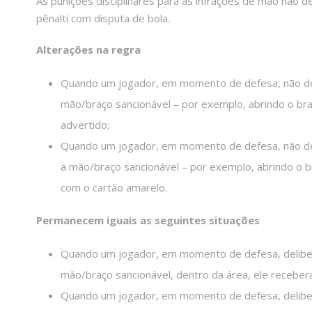
As punições disciplinares para as infrações de mão não d
pênalti com disputa de bola.
Alterações na regra
Quando um jogador, em momento de defesa, não de
mão/braço sancionável – por exemplo, abrindo o braç
advertido;
Quando um jogador, em momento de defesa, não de
a mão/braço sancionável – por exemplo, abrindo o br
com o cartão amarelo.
Permanecem iguais as seguintes situações
Quando um jogador, em momento de defesa, deliber
mão/braço sancionável, dentro da área, ele receber
Quando um jogador, em momento de defesa, delib