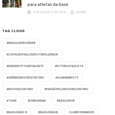
para atletas da base
6 DE AGOSTO DE 2026
ADMIN
TAG CLOUD
#BRASILEIRÃOSÉRIEB
#COPASÃOPAULODEFUTEBOLJÚNIOR
#EMFRENTETIGREVALENTE
#FUTEBOLPAULISTA
#GRÊMIONOVORIZONTINO
#GUARANÁPOTY
#NOVORIZONTINO
#PAIXÃOPELONOVORIZONTINO
#TIGRE
BORBOREMA
BRASILEIROB
BRASILEIRÃO B
BRASILEIRÃOB
CLUBEFORMADOR