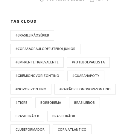
TAG CLOUD
#BRASILEIRÃOSÉRIEB
#COPASÃOPAULODEFUTEBOLJÚNIOR
#EMFRENTETIGREVALENTE
#FUTEBOLPAULISTA
#GRÊMIONOVORIZONTINO
#GUARANÁPOTY
#NOVORIZONTINO
#PAIXÃOPELONOVORIZONTINO
#TIGRE
BORBOREMA
BRASILEIROB
BRASILEIRÃO B
BRASILEIRÃOB
CLUBEFORMADOR
COPA ATLANTICO