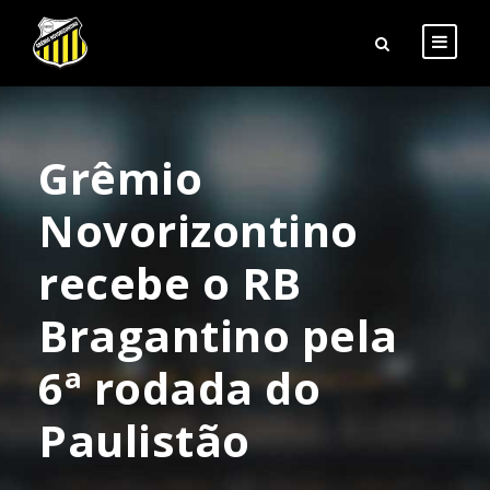
Grêmio
Novorizontino
recebe o RB
Bragantino pela
6ª rodada do
Paulistão