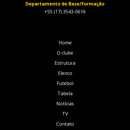
Departamento de Base/Formação
+55 (17) 3543-0616
Home
O clube
Estrutura
Elenco
Futebol
Tabela
Notícias
TV
Contato