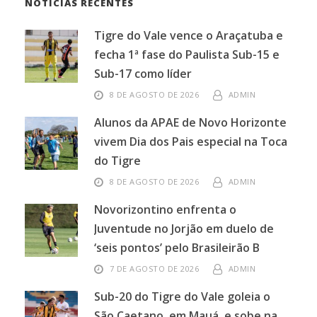
NOTÍCIAS RECENTES
Tigre do Vale vence o Araçatuba e
fecha 1ª fase do Paulista Sub-15 e
Sub-17 como líder
8 DE AGOSTO DE 2026
ADMIN
Alunos da APAE de Novo Horizonte
vivem Dia dos Pais especial na Toca
do Tigre
8 DE AGOSTO DE 2026
ADMIN
Novorizontino enfrenta o
Juventude no Jorjão em duelo de
‘seis pontos’ pelo Brasileirão B
7 DE AGOSTO DE 2026
ADMIN
Sub-20 do Tigre do Vale goleia o
São Caetano, em Mauá, e sobe na