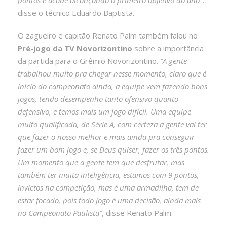
disse o técnico Eduardo Baptista.
O zagueiro e capitão Renato Palm também falou no
Pré-jogo da TV Novorizontino
sobre a importância
da partida para o Grêmio Novorizontino.
“A gente
trabalhou muito pra chegar nesse momento, claro que é
início do campeonato ainda, a equipe vem fazendo bons
jogos, tendo desempenho tanto ofensivo quanto
defensivo, e temos mais um jogo difícil. Uma equipe
muito qualificada, de Série A, com certeza a gente vai ter
que fazer o nosso melhor e mais ainda pra conseguir
fazer um bom jogo e, se Deus quiser, fazer os três pontos.
Um momento que a gente tem que desfrutar, mas
também ter muita inteligência, estamos com 9 pontos,
invictos na competição, mas é uma armadilha, tem de
estar focado, pois todo jogo é uma decisão, ainda mais
no Campeonato Paulista”
, disse Renato Palm.