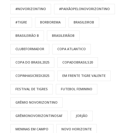
#NOVORIZONTINO
#PAIXÃOPELONOVORIZONTINO
#TIGRE
BORBOREMA
BRASILEIROB
BRASILEIRÃO B
BRASILEIRÃOB
CLUBEFORMADOR
COPA ATLANTICO
COPA DO BRASIL2025
COPADOBRASILS20
COPINHASICREDI2025
EM FRENTE TIGRE VALENTE
FESTIVAL DE TIGRES
FUTEBOL FEMININO
GRÊMIO NOVORIZONTINO
GRÊMIONOVORIZONTINOSAF
JORJÃO
MENINAS EM CAMPO
NOVO HORIZONTE