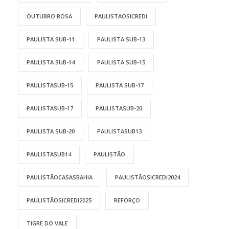
OUTUBRO ROSA
PAULISTAOSICREDI
PAULISTA SUB-11
PAULISTA SUB-13
PAULISTA SUB-14
PAULISTA SUB-15
PAULISTASUB-15
PAULISTA SUB-17
PAULISTASUB-17
PAULISTASUB-20
PAULISTA SUB-20
PAULISTASUB13
PAULISTASUB14
PAULISTÃO
PAULISTÃOCASASBAHIA
PAULISTÃOSICREDI2024
PAULISTÃOSICREDI2025
REFORÇO
TIGRE DO VALE