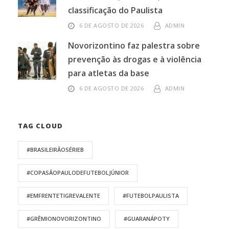
classificação do Paulista
6 DE AGOSTO DE 2026
ADMIN
Novorizontino faz palestra sobre
prevenção às drogas e à violência
para atletas da base
6 DE AGOSTO DE 2026
ADMIN
TAG CLOUD
#BRASILEIRÃOSÉRIEB
#COPASÃOPAULODEFUTEBOLJÚNIOR
#EMFRENTETIGREVALENTE
#FUTEBOLPAULISTA
#GRÊMIONOVORIZONTINO
#GUARANÁPOTY