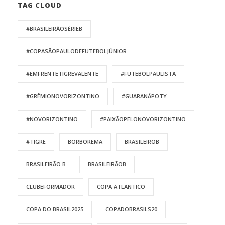
TAG CLOUD
#BRASILEIRÃOSÉRIEB
#COPASÃOPAULODEFUTEBOLJÚNIOR
#EMFRENTETIGREVALENTE
#FUTEBOLPAULISTA
#GRÊMIONOVORIZONTINO
#GUARANÁPOTY
#NOVORIZONTINO
#PAIXÃOPELONOVORIZONTINO
#TIGRE
BORBOREMA
BRASILEIROB
BRASILEIRÃO B
BRASILEIRÃOB
CLUBEFORMADOR
COPA ATLANTICO
COPA DO BRASIL2025
COPADOBRASILS20