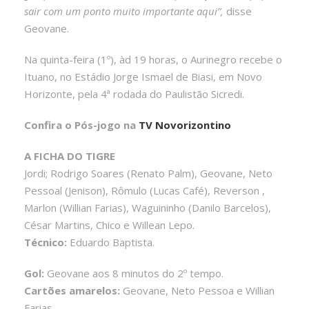
sair com um ponto muito importante aqui”,
disse
Geovane.
Na quinta-feira (1º), àd 19 horas, o Aurinegro recebe o
Ituano, no Estádio Jorge Ismael de Biasi, em Novo
Horizonte, pela 4ª rodada do Paulistão Sicredi.
Confira o Pós-jogo na
TV Novorizontino
A FICHA DO TIGRE
Jordi; Rodrigo Soares (Renato Palm), Geovane, Neto
Pessoal (Jenison), Rômulo (Lucas Café), Reverson ,
Marlon (Willian Farias), Waguininho (Danilo Barcelos),
César Martins, Chico e Willean Lepo.
Técnico:
Eduardo Baptista.
Gol:
Geovane aos 8 minutos do 2º tempo.
Cartões amarelos:
Geovane, Neto Pessoa e Willian
Farias.