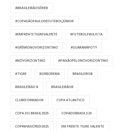
#BRASILEIRÃOSÉRIEB
#COPASÃOPAULODEFUTEBOLJÚNIOR
#EMFRENTETIGREVALENTE
#FUTEBOLPAULISTA
#GRÊMIONOVORIZONTINO
#GUARANÁPOTY
#NOVORIZONTINO
#PAIXÃOPELONOVORIZONTINO
#TIGRE
BORBOREMA
BRASILEIROB
BRASILEIRÃO B
BRASILEIRÃOB
CLUBEFORMADOR
COPA ATLANTICO
COPA DO BRASIL2025
COPADOBRASILS20
COPINHASICREDI2025
EM FRENTE TIGRE VALENTE