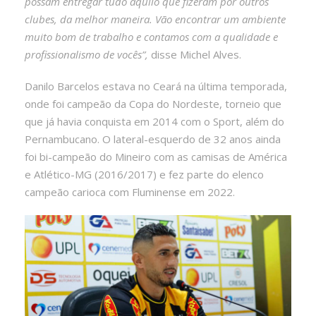
possam entregar tudo aquilo que fizeram por outros
clubes, da melhor maneira. Vão encontrar um ambiente
muito bom de trabalho e contamos com a qualidade e
profissionalismo de vocês”,
disse Michel Alves.
Danilo Barcelos estava no Ceará na última temporada,
onde foi campeão da Copa do Nordeste, torneio que
que já havia conquista em 2014 com o Sport, além do
Pernambucano. O lateral-esquerdo de 32 anos ainda
foi bi-campeão do Mineiro com as camisas de América
e Atlético-MG (2016/2017) e fez parte do elenco
campeão carioca com Fluminense em 2022.