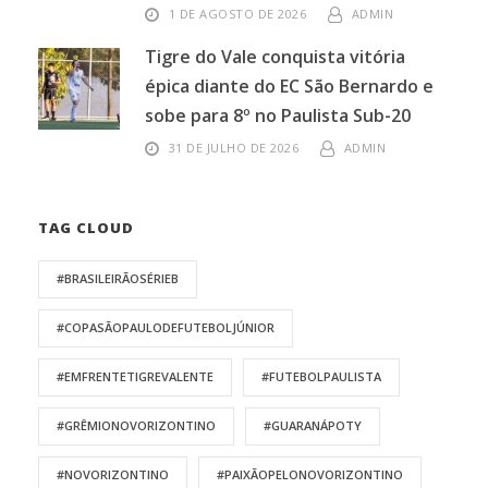
1 DE AGOSTO DE 2026
ADMIN
Tigre do Vale conquista vitória
épica diante do EC São Bernardo e
sobe para 8º no Paulista Sub-20
31 DE JULHO DE 2026
ADMIN
TAG CLOUD
#BRASILEIRÃOSÉRIEB
#COPASÃOPAULODEFUTEBOLJÚNIOR
#EMFRENTETIGREVALENTE
#FUTEBOLPAULISTA
#GRÊMIONOVORIZONTINO
#GUARANÁPOTY
#NOVORIZONTINO
#PAIXÃOPELONOVORIZONTINO