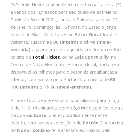
O Grêmio Novorizontino liberou nesta quarta-feira (3)
a venda dos ingressos para seu duelo de estreia no
Paulistão Sicredi 2024, contra o Palmeiras, no dia 21
de janeiro (domingo), às 16 horas, no Estádio Jorge
Ismael de Biasi. Os bilhetes no
Setor Geral
, local e
visitante, custam
R$ 80 (inteira)
e
R$ 40 (meia-
entrada)
e já podem ser adquiridos de forma on-line
no site da
Total Ticket
, ou na
Loja Sport Billy
, no
Centro de Novo Horizonte. A torcida local, ainda terá
disponível os bilhetes para o setor de arquibancada
inferior, com acesso pelo Portão 1, ao preço de
R$
100 (inteira)
e R$
50 (meia-entrada)
.
A carga total de ingressos disponibilizada para o jogo
é de 11,8 mil unidades, sendo
5,8 mil
disponível para a
torcida
visitante
, que esporadicamente neste
evento, terá acesso ao Jorjão pelo
Portão 3
. A torcida
do
Novorizontino
terá acessos exclusivos pelo