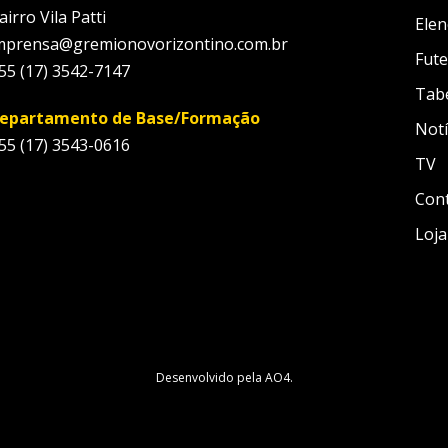
airro Vila Patti
Elen
mprensa@gremionovorizontino.com.br
Fute
55 (17) 3542-7147
Tab
epartamento de Base/Formação
Notí
55 (17) 3543-0616
TV
Con
Loja
Desenvolvido pela
AO4
.