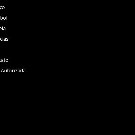
co
bol
ela
cias
tato
 Autorizada