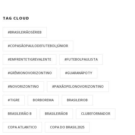
TAG CLOUD
#BRASILEIRÃOSÉRIEB
#COPASÃOPAULODEFUTEBOLJÚNIOR
#EMFRENTETIGREVALENTE
#FUTEBOLPAULISTA
#GRÊMIONOVORIZONTINO
#GUARANÁPOTY
#NOVORIZONTINO
#PAIXÃOPELONOVORIZONTINO
#TIGRE
BORBOREMA
BRASILEIROB
BRASILEIRÃO B
BRASILEIRÃOB
CLUBEFORMADOR
COPA ATLANTICO
COPA DO BRASIL2025