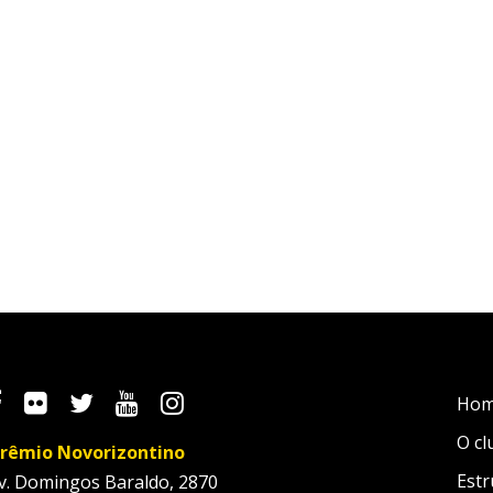
Ho
O cl
rêmio Novorizontino
Estr
v. Domingos Baraldo, 2870