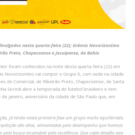
vulgados nesta quarta-feira (22); Grêmio Novorizontino
irão Preto, Chapecoense e Jacuipense, da Bahia
nior foram conhecidos na noite desta quarta-feira (22) em
mio Novorizontino vai compor o Grupo 6, com sede na cidade
ipes do Comercial, de Ribeirão Preto, Chapecoense, de Santa
inha Sicredi abre a temporada do futebol brasileiro e tem
25 de janeiro, aniversário da cidade de São Paulo que, em
ção, já tendo nesta primeira fase um grupo muito equilibrado.
ompetição são altas, alimentadas pelo desempenho que tivemos
 pela busca incansável pela excelência. Que cada desafio seja